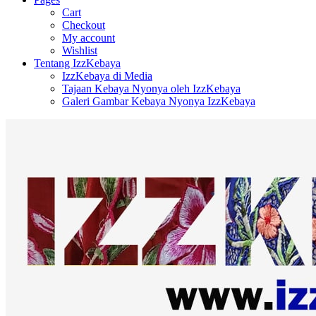
Cart
Checkout
My account
Wishlist
Tentang IzzKebaya
IzzKebaya di Media
Tajaan Kebaya Nyonya oleh IzzKebaya
Galeri Gambar Kebaya Nyonya IzzKebaya