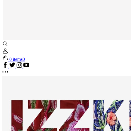
0 items
0