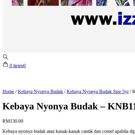
0 items
0
Home
/
Kebaya Nyonya Budak
/
Kebaya Nyonya Budak Size 5yr
/
K
Kebaya Nyonya Budak – KNB11
RM
130.00
Kebaya nyonya budak atau kanak-kanak cantik dan comel apabila dip