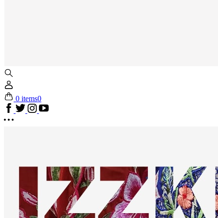
0 items
0