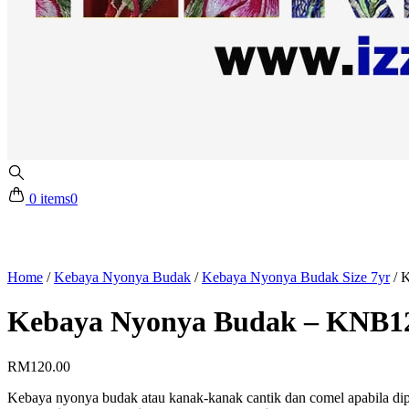
0 items
0
Home
/
Kebaya Nyonya Budak
/
Kebaya Nyonya Budak Size 7yr
/
K
Kebaya Nyonya Budak – KNB12
RM
120.00
Kebaya nyonya budak atau kanak-kanak cantik dan comel apabila dip