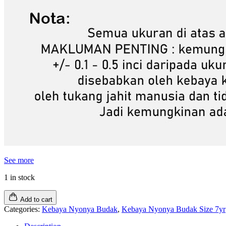
See more
1 in stock
Add to cart
Categories:
Kebaya Nyonya Budak
,
Kebaya Nyonya Budak Size 7yr