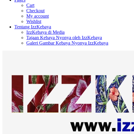
Cart
Checkout
My account
Wishlist
Tentang IzzKebaya
IzzKebaya di Media
Tajaan Kebaya Nyonya oleh IzzKebaya
Galeri Gambar Kebaya Nyonya IzzKebaya