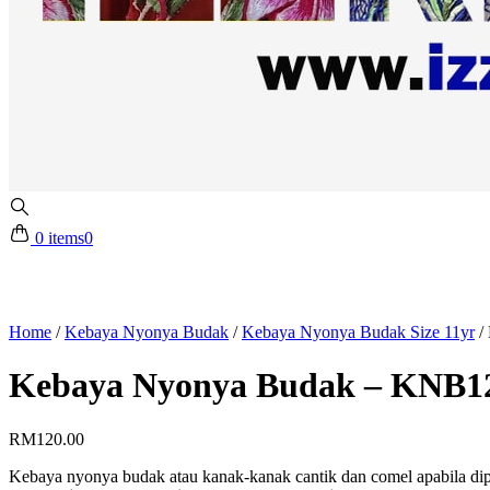
0 items
0
Home
/
Kebaya Nyonya Budak
/
Kebaya Nyonya Budak Size 11yr
/
Kebaya Nyonya Budak – KNB12
RM
120.00
Kebaya nyonya budak atau kanak-kanak cantik dan comel apabila dip