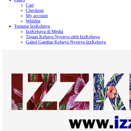
Cart
Checkout
My account
Wishlist
Tentang IzzKebaya
IzzKebaya di Media
Tajaan Kebaya Nyonya oleh IzzKebaya
Galeri Gambar Kebaya Nyonya IzzKebaya