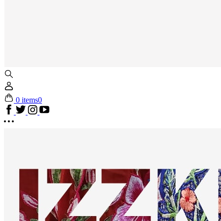
0 items
0