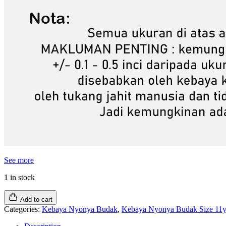
See more
1 in stock
Add to cart
Categories:
Kebaya Nyonya Budak
,
Kebaya Nyonya Budak Size 11y