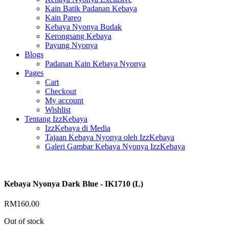
Kain Batik Padanan Kebaya
Kain Pareo
Kebaya Nyonya Budak
Kerongsang Kebaya
Payung Nyonya
Blogs
Padanan Kain Kebaya Nyonya
Pages
Cart
Checkout
My account
Wishlist
Tentang IzzKebaya
IzzKebaya di Media
Tajaan Kebaya Nyonya oleh IzzKebaya
Galeri Gambar Kebaya Nyonya IzzKebaya
Kebaya Nyonya Dark Blue - IK1710 (L)
RM
160.00
Out of stock