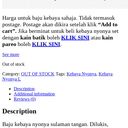
Harga untuk baju kebaya sahaja. Tidak termasuk
postage. Postage akan dikira setelah klik
“Add to
cart”.
Jika berminat untuk beli kebaya nyonya set
dengan
kain batik
boleh
KLIK SINI
atau
kain
pareo
boleh
KLIK SINI
.
See more
Out of stock
Category:
OUT OF STOCK
Tags:
Kebaya Nyonya
,
Kebaya
Nyonya L
Description
Additional information
Reviews (0)
Description
Baju kebaya nyonya sulaman tangan. Dilukis,