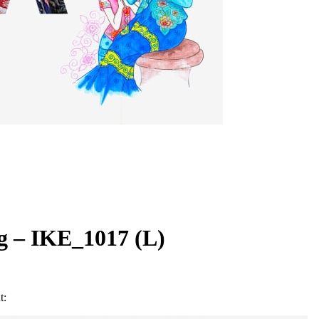
g – IKE_1017 (L)
t: