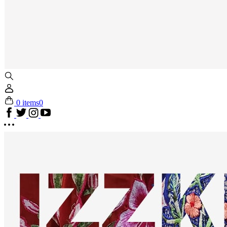
0 items
0