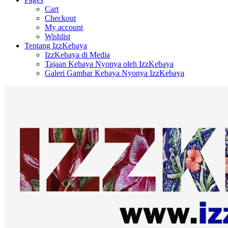
Cart
Checkout
My account
Wishlist
Tentang IzzKebaya
IzzKebaya di Media
Tajaan Kebaya Nyonya oleh IzzKebaya
Galeri Gambar Kebaya Nyonya IzzKebaya