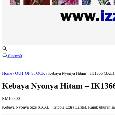
0 items
0
Home
/
OUT OF STOCK
/
Kebaya Nyonya Hitam – IK1366 (3XL)
Kebaya Nyonya Hitam – IK136
RM
160.00
Kebaya Nyonya Size XXXL. (Tripple Extra Large). Rujuk ukuran s