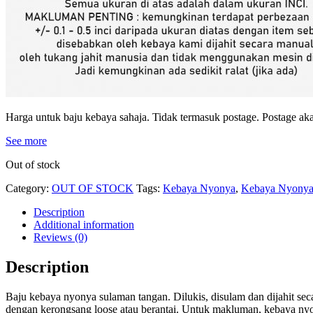
Harga untuk baju kebaya sahaja. Tidak termasuk postage. Postage akan
See more
Out of stock
Category:
OUT OF STOCK
Tags:
Kebaya Nyonya
,
Kebaya Nyony
Description
Additional information
Reviews (0)
Description
Baju kebaya nyonya sulaman tangan. Dilukis, disulam dan dijahit seca
dengan kerongsang loose atau berantai. Untuk makluman, kebaya nyon