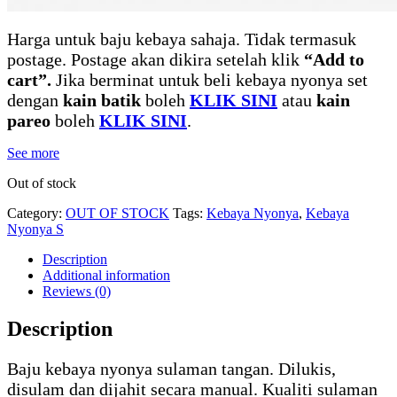
Harga untuk baju kebaya sahaja. Tidak termasuk
postage. Postage akan dikira setelah klik
“Add to
cart”.
Jika berminat untuk beli kebaya nyonya set
dengan
kain batik
boleh
KLIK SINI
atau
kain
pareo
boleh
KLIK SINI
.
See more
Out of stock
Category:
OUT OF STOCK
Tags:
Kebaya Nyonya
,
Kebaya
Nyonya S
Description
Additional information
Reviews (0)
Description
Baju kebaya nyonya sulaman tangan. Dilukis,
disulam dan dijahit secara manual. Kualiti sulaman