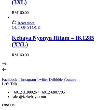
(3XL)
RM
160.00
Read more
OUT OF STOCK
Kebaya Nyonya Hitam – IK1285
(XXL)
RM
160.00
Facebook-f
Instagram
Twitter
Dribbble
Youtube
Let's Talk
+6012-3199026 / +6
012-6907705
sales@izzkebaya.com
Find Us