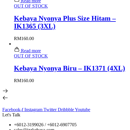
Read more
OUT OF STOCK
Kebaya Nyonya Plus Size Hitam –
IK1365 (3XL)
RM
160.00
Read more
OUT OF STOCK
Kebaya Nyonya Biru – IK1371 (4XL)
RM
160.00
Facebook-f
Instagram
Twitter
Dribbble
Youtube
Let's Talk
+6012-3199026 / +6
012-6907705
sales@izzkebaya.com