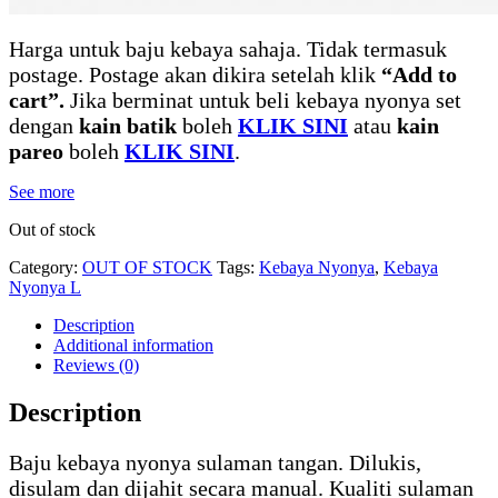
Harga untuk baju kebaya sahaja. Tidak termasuk
postage. Postage akan dikira setelah klik
“Add to
cart”.
Jika berminat untuk beli kebaya nyonya set
dengan
kain batik
boleh
KLIK SINI
atau
kain
pareo
boleh
KLIK SINI
.
See more
Out of stock
Category:
OUT OF STOCK
Tags:
Kebaya Nyonya
,
Kebaya
Nyonya L
Description
Additional information
Reviews (0)
Description
Baju kebaya nyonya sulaman tangan. Dilukis,
disulam dan dijahit secara manual. Kualiti sulaman