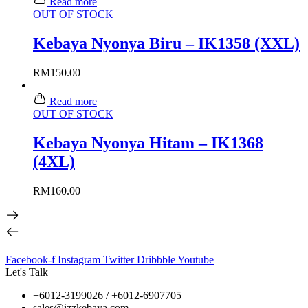
Read more
OUT OF STOCK
Kebaya Nyonya Biru – IK1358 (XXL)
RM
150.00
Read more
OUT OF STOCK
Kebaya Nyonya Hitam – IK1368
(4XL)
RM
160.00
Facebook-f
Instagram
Twitter
Dribbble
Youtube
Let's Talk
+6012-3199026 / +6
012-6907705
sales@izzkebaya.com