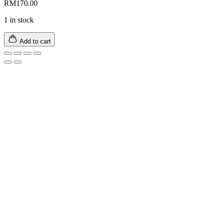
RM
170.00
1 in stock
Add to cart