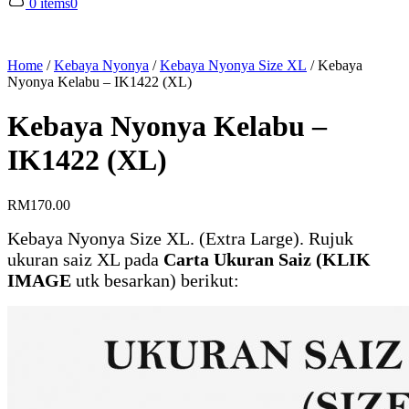
0 items
0
Home
/
Kebaya Nyonya
/
Kebaya Nyonya Size XL
/
Kebaya
Nyonya Kelabu – IK1422 (XL)
Kebaya Nyonya Kelabu –
IK1422 (XL)
RM
170.00
Kebaya Nyonya Size XL. (Extra Large). Rujuk
ukuran saiz XL pada
Carta Ukuran Saiz (KLIK
IMAGE
utk besarkan) berikut: