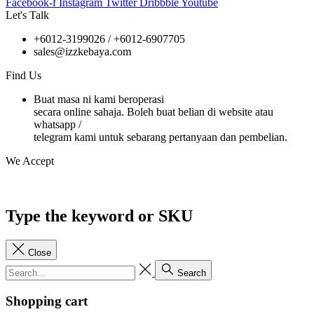
Facebook-f
Instagram
Twitter
Dribbble
Youtube
Let's Talk
+6012-3199026 / +6
012-6907705
sales@izzkebaya.com
Find Us
Buat masa ni kami beroperasi
secara online sahaja. Boleh buat belian di website atau
whatsapp /
telegram kami untuk sebarang pertanyaan dan pembelian.
We Accept
Type the keyword or SKU
Close
Search
Shopping cart