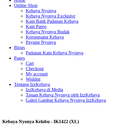
Home
Online Shop
Kebaya Nyonya
Kebaya Nyonya Exclusive
Kain Batik Padanan Kebaya
Kain Pareo
Kebaya Nyonya Budak
Kerongsang Kebaya
Payung Nyonya
Blogs
Padanan Kain Kebaya Nyonya
Pages
Cart
Checkout
My account
Wishlist
Tentang IzzKebaya
IzzKebaya di Media
Tajaan Kebaya Nyonya oleh IzzKebaya
Galeri Gambar Kebaya Nyonya IzzKebaya
Kebaya Nyonya Kelabu - IK1422 (XL)