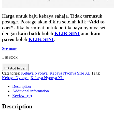
Harga untuk baju kebaya sahaja. Tidak termasuk
postage. Postage akan dikira setelah klik
“Add to
cart”.
Jika berminat untuk beli kebaya nyonya set
dengan
kain batik
boleh
KLIK SINI
atau
kain
pareo
boleh
KLIK SINI
.
See more
1 in stock
Add to cart
Categories:
Kebaya Nyonya
,
Kebaya Nyonya Size XL
Tags:
Kebaya Nyonya
,
Kebaya Nyonya XL
Description
Additional information
Reviews (0)
Description