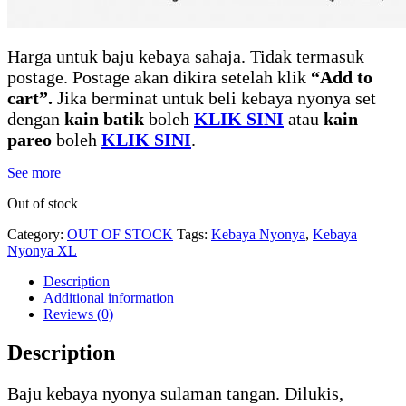
Harga untuk baju kebaya sahaja. Tidak termasuk
postage. Postage akan dikira setelah klik
“Add to
cart”.
Jika berminat untuk beli kebaya nyonya set
dengan
kain batik
boleh
KLIK SINI
atau
kain
pareo
boleh
KLIK SINI
.
See more
Out of stock
Category:
OUT OF STOCK
Tags:
Kebaya Nyonya
,
Kebaya
Nyonya XL
Description
Additional information
Reviews (0)
Description
Baju kebaya nyonya sulaman tangan. Dilukis,