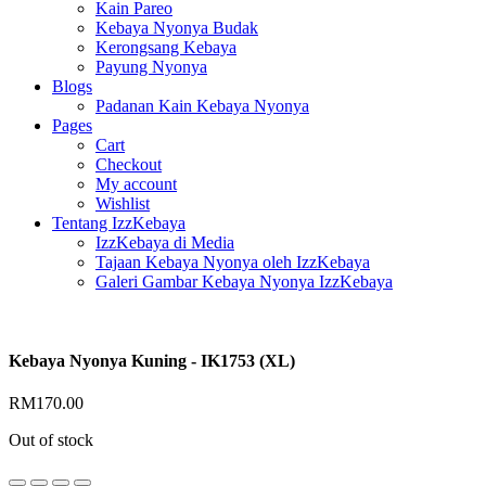
Kain Pareo
Kebaya Nyonya Budak
Kerongsang Kebaya
Payung Nyonya
Blogs
Padanan Kain Kebaya Nyonya
Pages
Cart
Checkout
My account
Wishlist
Tentang IzzKebaya
IzzKebaya di Media
Tajaan Kebaya Nyonya oleh IzzKebaya
Galeri Gambar Kebaya Nyonya IzzKebaya
Kebaya Nyonya Kuning - IK1753 (XL)
RM
170.00
Out of stock