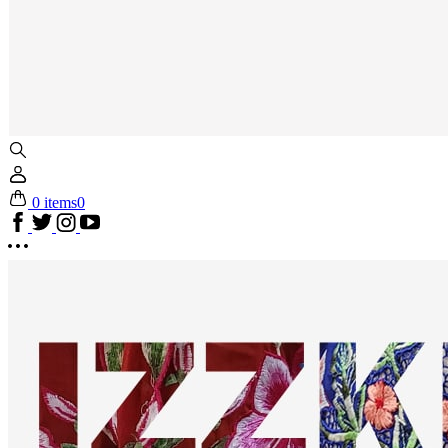
0 items
0