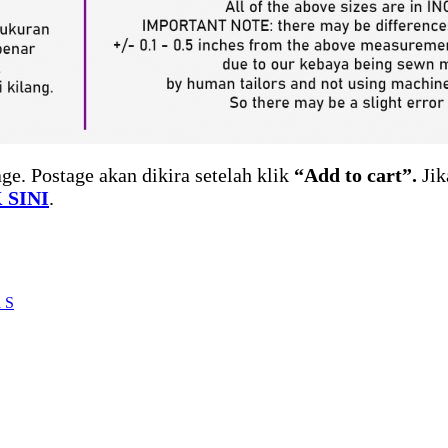
ge. Postage akan dikira setelah klik
“Add to cart”.
Jik
 SINI
.
 S