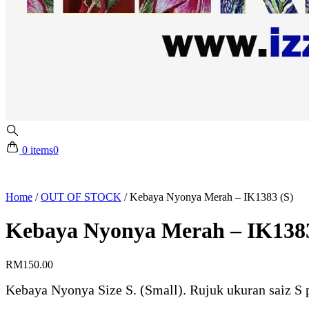
0 items
0
Home
/
OUT OF STOCK
/
Kebaya Nyonya Merah – IK1383 (S)
Kebaya Nyonya Merah – IK1383
RM
150.00
Kebaya Nyonya Size S. (Small). Rujuk ukuran saiz S