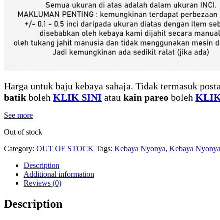
Harga untuk baju kebaya sahaja. Tidak termasuk posta
batik
boleh
KLIK SINI
atau
kain pareo
boleh
KLIK
See more
Out of stock
Category:
OUT OF STOCK
Tags:
Kebaya Nyonya
,
Kebaya Nyonya
Description
Additional information
Reviews (0)
Description