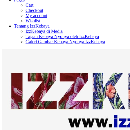
Cart
Checkout
My account
Wishlist
Tentang IzzKebaya
IzzKebaya di Media
Tajaan Kebaya Nyonya oleh IzzKebaya
Galeri Gambar Kebaya Nyonya IzzKebaya