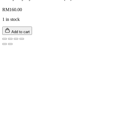
RM
160.00
1 in stock
Add to cart