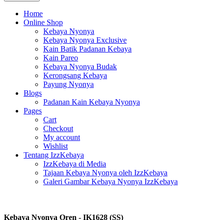
Home
Online Shop
Kebaya Nyonya
Kebaya Nyonya Exclusive
Kain Batik Padanan Kebaya
Kain Pareo
Kebaya Nyonya Budak
Kerongsang Kebaya
Payung Nyonya
Blogs
Padanan Kain Kebaya Nyonya
Pages
Cart
Checkout
My account
Wishlist
Tentang IzzKebaya
IzzKebaya di Media
Tajaan Kebaya Nyonya oleh IzzKebaya
Galeri Gambar Kebaya Nyonya IzzKebaya
Kebaya Nyonya Oren - IK1628 (SS)