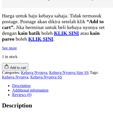
Harga untuk baju kebaya sahaja. Tidak termasuk
postage. Postage akan dikira setelah klik
“Add to
cart”.
Jika berminat untuk beli kebaya nyonya set
dengan
kain batik
boleh
KLIK SINI
atau
kain
pareo
boleh
KLIK SINI
.
See more
1 in stock
Add to cart
Categories:
Kebaya Nyonya
,
Kebaya Nyonya Size SS
Tags:
Kebaya Nyonya
,
Kebaya Nyonya SS
Description
Additional information
Reviews (0)
Description