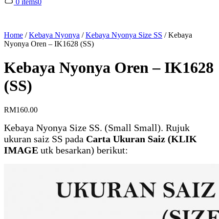
0 items
0
Home
/
Kebaya Nyonya
/
Kebaya Nyonya Size SS
/
Kebaya
Nyonya Oren – IK1628 (SS)
Kebaya Nyonya Oren – IK1628
(SS)
RM
160.00
Kebaya Nyonya Size SS. (Small Small). Rujuk
ukuran saiz SS pada
Carta Ukuran Saiz (KLIK
IMAGE
utk besarkan) berikut: