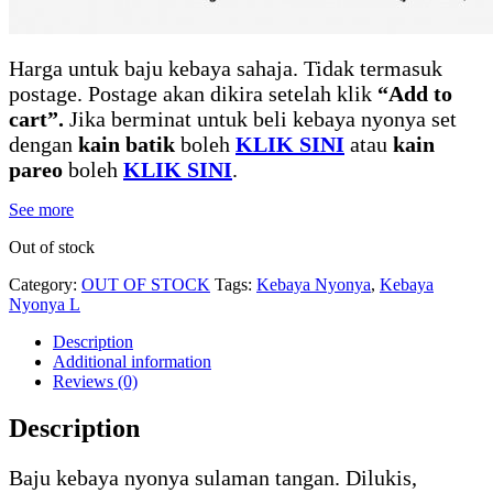
Harga untuk baju kebaya sahaja. Tidak termasuk
postage. Postage akan dikira setelah klik
“Add to
cart”.
Jika berminat untuk beli kebaya nyonya set
dengan
kain batik
boleh
KLIK SINI
atau
kain
pareo
boleh
KLIK SINI
.
See more
Out of stock
Category:
OUT OF STOCK
Tags:
Kebaya Nyonya
,
Kebaya
Nyonya L
Description
Additional information
Reviews (0)
Description
Baju kebaya nyonya sulaman tangan. Dilukis,