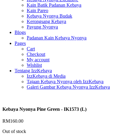
Kain Batik Padanan Kebaya
Kain Pareo
Kebaya Nyonya Budak
Kerongsang Kebaya
Payung Nyonya
Blogs
Padanan Kain Kebaya Nyonya
Pages
Cart
Checkout
My account
Wishlist
Tentang IzzKebaya
IzzKebaya di Media
Tajaan Kebaya Nyonya oleh IzzKebaya
Galeri Gambar Kebaya Nyonya IzzKebaya
Kebaya Nyonya Pine Green - IK1573 (L)
RM
160.00
Out of stock