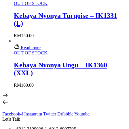
OUT OF STOCK
Kebaya Nyonya Turqoise – IK1331
(L)
RM
150.00
Read more
OUT OF STOCK
Kebaya Nyonya Ungu – IK1360
(XXL)
RM
160.00
Facebook-f
Instagram
Twitter
Dribbble
Youtube
Let's Talk
+6012-3199026 / +6
012-6907705