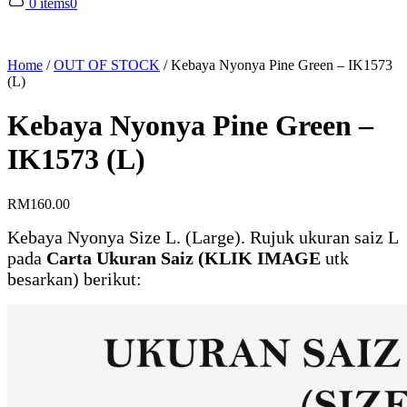
0 items
0
Home
/
OUT OF STOCK
/
Kebaya Nyonya Pine Green – IK1573
(L)
Kebaya Nyonya Pine Green –
IK1573 (L)
RM
160.00
Kebaya Nyonya Size L. (Large). Rujuk ukuran saiz L
pada
Carta Ukuran Saiz (KLIK IMAGE
utk
besarkan) berikut: