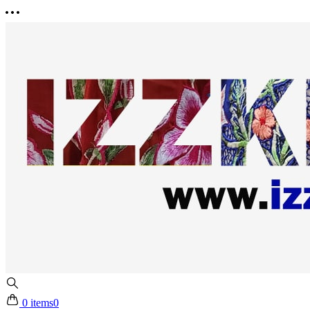
0 items
0