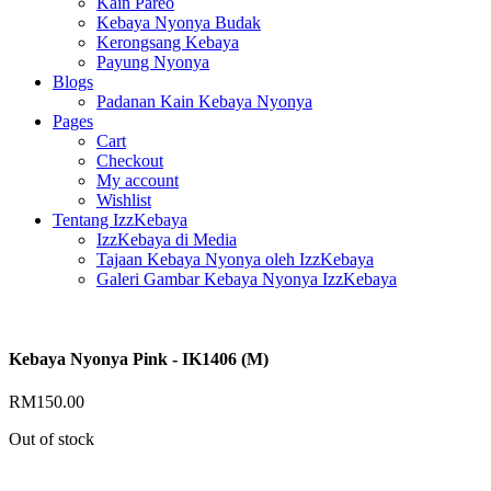
Kain Pareo
Kebaya Nyonya Budak
Kerongsang Kebaya
Payung Nyonya
Blogs
Padanan Kain Kebaya Nyonya
Pages
Cart
Checkout
My account
Wishlist
Tentang IzzKebaya
IzzKebaya di Media
Tajaan Kebaya Nyonya oleh IzzKebaya
Galeri Gambar Kebaya Nyonya IzzKebaya
Kebaya Nyonya Pink - IK1406 (M)
RM
150.00
Out of stock