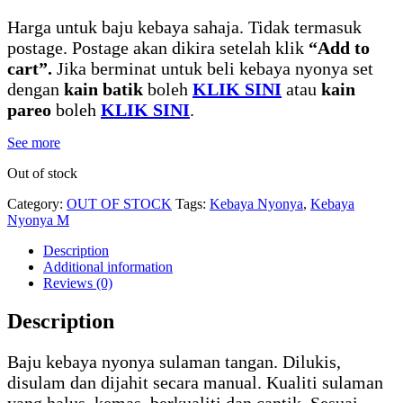
Harga untuk baju kebaya sahaja. Tidak termasuk
postage. Postage akan dikira setelah klik
“Add to
cart”.
Jika berminat untuk beli kebaya nyonya set
dengan
kain batik
boleh
KLIK SINI
atau
kain
pareo
boleh
KLIK SINI
.
See more
Out of stock
Category:
OUT OF STOCK
Tags:
Kebaya Nyonya
,
Kebaya
Nyonya M
Description
Additional information
Reviews (0)
Description
Baju kebaya nyonya sulaman tangan. Dilukis,
disulam dan dijahit secara manual. Kualiti sulaman
yang halus, kemas, berkualiti dan cantik. Sesuai