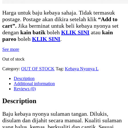
Harga untuk baju kebaya sahaja. Tidak termasuk
postage. Postage akan dikira setelah klik
“Add to
cart”.
Jika berminat untuk beli kebaya nyonya set
dengan
kain batik
boleh
KLIK SINI
atau
kain
pareo
boleh
KLIK SINI
.
See more
Out of stock
Category:
OUT OF STOCK
Tag:
Kebaya Nyonya L
Description
Additional information
Reviews (0)
Description
Baju kebaya nyonya sulaman tangan. Dilukis,
disulam dan dijahit secara manual. Kualiti sulaman
yang halus, kemas, berkualiti dan cantik. Sesuai