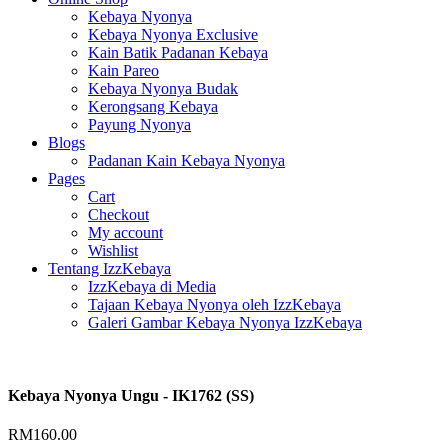
Kebaya Nyonya
Kebaya Nyonya Exclusive
Kain Batik Padanan Kebaya
Kain Pareo
Kebaya Nyonya Budak
Kerongsang Kebaya
Payung Nyonya
Blogs
Padanan Kain Kebaya Nyonya
Pages
Cart
Checkout
My account
Wishlist
Tentang IzzKebaya
IzzKebaya di Media
Tajaan Kebaya Nyonya oleh IzzKebaya
Galeri Gambar Kebaya Nyonya IzzKebaya
Kebaya Nyonya Ungu - IK1762 (SS)
RM
160.00