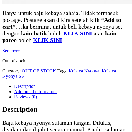
Harga untuk baju kebaya sahaja. Tidak termasuk
postage. Postage akan dikira setelah klik
“Add to
cart”.
Jika berminat untuk beli kebaya nyonya set
dengan
kain batik
boleh
KLIK SINI
atau
kain
pareo
boleh
KLIK SINI
.
See more
Out of stock
Category:
OUT OF STOCK
Tags:
Kebaya Nyonya
,
Kebaya
Nyonya SS
Description
Additional information
Reviews (0)
Description
Baju kebaya nyonya sulaman tangan. Dilukis,
disulam dan dijahit secara manual. Kualiti sulaman