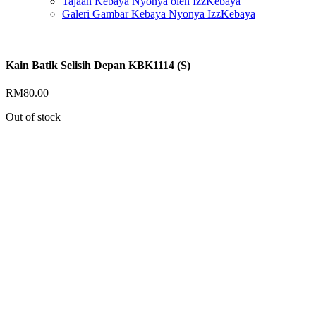
Tajaan Kebaya Nyonya oleh IzzKebaya
Galeri Gambar Kebaya Nyonya IzzKebaya
Kain Batik Selisih Depan KBK1114 (S)
RM
80.00
Out of stock