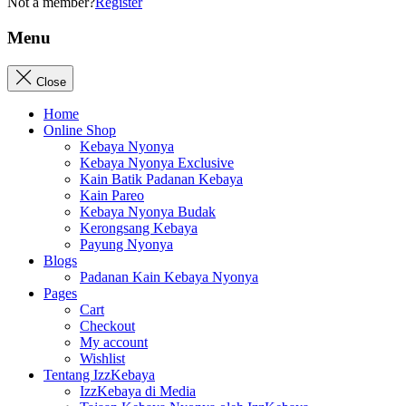
Not a member?
Register
Menu
Close
Home
Online Shop
Kebaya Nyonya
Kebaya Nyonya Exclusive
Kain Batik Padanan Kebaya
Kain Pareo
Kebaya Nyonya Budak
Kerongsang Kebaya
Payung Nyonya
Blogs
Padanan Kain Kebaya Nyonya
Pages
Cart
Checkout
My account
Wishlist
Tentang IzzKebaya
IzzKebaya di Media