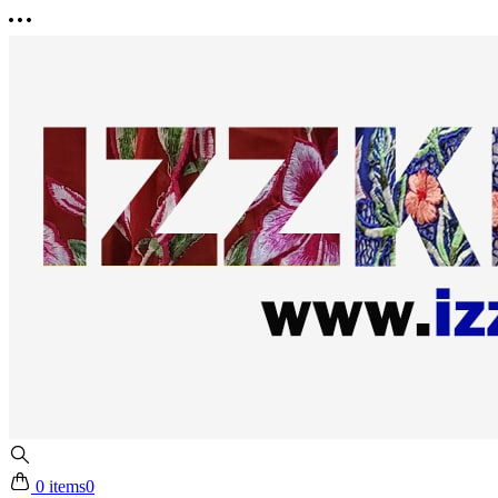
0 items
0