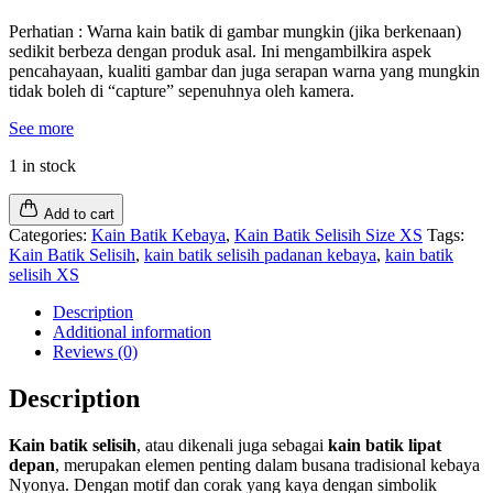
Perhatian : Warna kain batik di gambar mungkin (jika berkenaan)
sedikit berbeza dengan produk asal. Ini mengambilkira aspek
pencahayaan, kualiti gambar dan juga serapan warna yang mungkin
tidak boleh di “capture” sepenuhnya oleh kamera.
See more
1 in stock
Add to cart
Categories:
Kain Batik Kebaya
,
Kain Batik Selisih Size XS
Tags:
Kain Batik Selisih
,
kain batik selisih padanan kebaya
,
kain batik
selisih XS
Description
Additional information
Reviews (0)
Description
Kain batik selisih
, atau dikenali juga sebagai
kain batik lipat
depan
, merupakan elemen penting dalam busana tradisional kebaya
Nyonya. Dengan motif dan corak yang kaya dengan simbolik