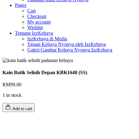
Pages
Cart
Checkout
My account
Wishlist
Tentang IzzKebaya
IzzKebaya di Media
Tajaan Kebaya Nyonya oleh IzzKebaya
Galeri Gambar Kebaya Nyonya IzzKebaya
Kain Batik Selisih Depan KBK1648 (SS)
RM
99.00
1 in stock
Add to cart