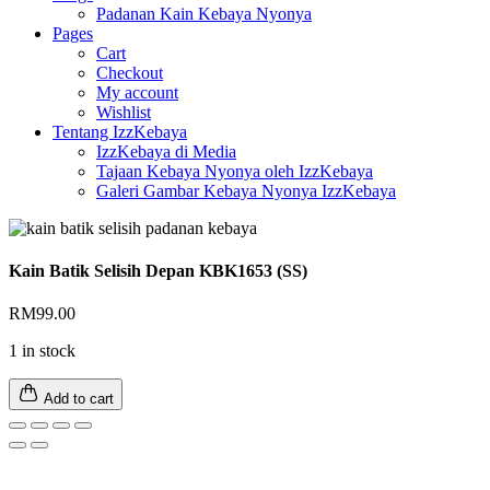
Padanan Kain Kebaya Nyonya
Pages
Cart
Checkout
My account
Wishlist
Tentang IzzKebaya
IzzKebaya di Media
Tajaan Kebaya Nyonya oleh IzzKebaya
Galeri Gambar Kebaya Nyonya IzzKebaya
Kain Batik Selisih Depan KBK1653 (SS)
RM
99.00
1 in stock
Add to cart