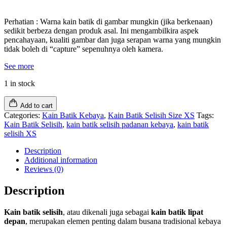
Perhatian : Warna kain batik di gambar mungkin (jika berkenaan)
sedikit berbeza dengan produk asal. Ini mengambilkira aspek
pencahayaan, kualiti gambar dan juga serapan warna yang mungkin
tidak boleh di “capture” sepenuhnya oleh kamera.
See more
1 in stock
Add to cart
Categories:
Kain Batik Kebaya
,
Kain Batik Selisih Size XS
Tags:
Kain Batik Selisih
,
kain batik selisih padanan kebaya
,
kain batik
selisih XS
Description
Additional information
Reviews (0)
Description
Kain batik selisih
, atau dikenali juga sebagai
kain batik lipat
depan
, merupakan elemen penting dalam busana tradisional kebaya