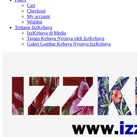
Cart
Checkout
My account
Wishlist
Tentang IzzKebaya
IzzKebaya di Media
Tajaan Kebaya Nyonya oleh IzzKebaya
Galeri Gambar Kebaya Nyonya IzzKebaya