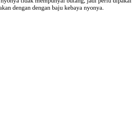
 nyonya tidak mempunyai butang, jadi perlu dipakai
akan dengan dengan baju kebaya nyonya.