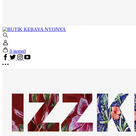
0 items
0