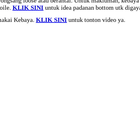
rongsang loose atau berantai. Untuk makluman, kebaya
oile.
KLIK SINI
untuk idea padanan bottom utk digay
makai Kebaya.
KLIK SINI
untuk tonton video ya.