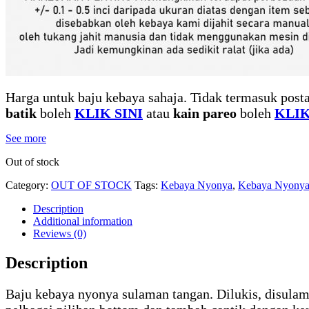
Harga untuk baju kebaya sahaja. Tidak termasuk posta
batik
boleh
KLIK SINI
atau
kain pareo
boleh
KLIK
See more
Out of stock
Category:
OUT OF STOCK
Tags:
Kebaya Nyonya
,
Kebaya Nyony
Description
Additional information
Reviews (0)
Description
Baju kebaya nyonya sulaman tangan. Dilukis, disulam 