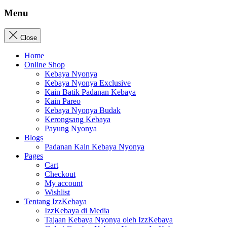
Menu
Close
Home
Online Shop
Kebaya Nyonya
Kebaya Nyonya Exclusive
Kain Batik Padanan Kebaya
Kain Pareo
Kebaya Nyonya Budak
Kerongsang Kebaya
Payung Nyonya
Blogs
Padanan Kain Kebaya Nyonya
Pages
Cart
Checkout
My account
Wishlist
Tentang IzzKebaya
IzzKebaya di Media
Tajaan Kebaya Nyonya oleh IzzKebaya