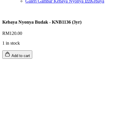
Galeri Gambar Kebaya Nyonya IzzKebaya
Kebaya Nyonya Budak - KNB1136 (3yr)
RM
120.00
1 in stock
Add to cart