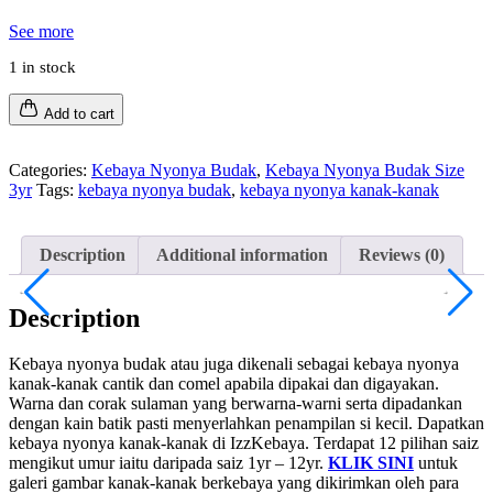
See more
1 in stock
Add to cart
Categories:
Kebaya Nyonya Budak
,
Kebaya Nyonya Budak Size
3yr
Tags:
kebaya nyonya budak
,
kebaya nyonya kanak-kanak
Description
Additional information
Reviews (0)
Description
Kebaya nyonya budak atau juga dikenali sebagai kebaya nyonya
kanak-kanak cantik dan comel apabila dipakai dan digayakan.
Warna dan corak sulaman yang berwarna-warni serta dipadankan
dengan kain batik pasti menyerlahkan penampilan si kecil. Dapatkan
kebaya nyonya kanak-kanak di IzzKebaya. Terdapat 12 pilihan saiz
mengikut umur iaitu daripada saiz 1yr – 12yr.
KLIK SINI
untuk
galeri gambar kanak-kanak berkebaya yang dikirimkan oleh para