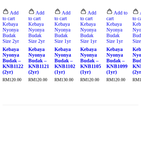
Add
Add
Add
Add
Add to
to cart
to cart
to cart
to cart
cart
to c
Kebaya
Kebaya
Kebaya
Kebaya
Kebaya
Keb
Nyonya
Nyonya
Nyonya
Nyonya
Nyonya
Nyo
Budak
Budak
Budak
Budak
Budak
Bud
Size 2yr
Size 2yr
Size 1yr
Size 1yr
Size 1yr
Size
Kebaya
Kebaya
Kebaya
Kebaya
Kebaya
Keb
Nyonya
Nyonya
Nyonya
Nyonya
Nyonya
Nyo
Budak –
Budak –
Budak –
Budak –
Budak –
Bud
KNB1122
KNB1121
KNB1102
KNB1105
KNB1099
KN
(2yr)
(2yr)
(1yr)
(1yr)
(1yr)
(2yr
RM
120.00
RM
120.00
RM
130.00
RM
120.00
RM
120.00
RM