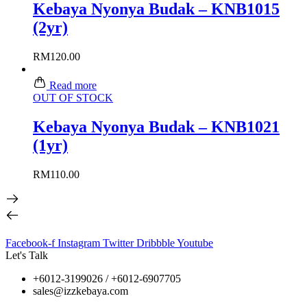
Kebaya Nyonya Budak – KNB1015
(2yr)
RM
120.00
Read more
OUT OF STOCK
Kebaya Nyonya Budak – KNB1021
(1yr)
RM
110.00
Facebook-f
Instagram
Twitter
Dribbble
Youtube
Let's Talk
+6012-3199026 / +6
012-6907705
sales@izzkebaya.com