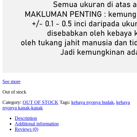
See more
Out of stock
Category:
OUT OF STOCK
Tags:
kebaya nyonya budak
,
kebaya
nyonya kanak-kanak
Description
Additional information
Reviews (0)