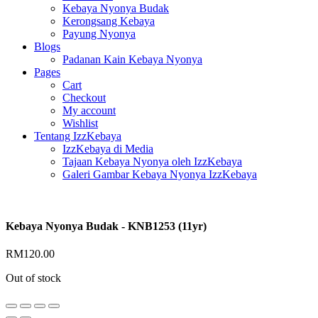
Kebaya Nyonya Budak
Kerongsang Kebaya
Payung Nyonya
Blogs
Padanan Kain Kebaya Nyonya
Pages
Cart
Checkout
My account
Wishlist
Tentang IzzKebaya
IzzKebaya di Media
Tajaan Kebaya Nyonya oleh IzzKebaya
Galeri Gambar Kebaya Nyonya IzzKebaya
Kebaya Nyonya Budak - KNB1253 (11yr)
RM
120.00
Out of stock