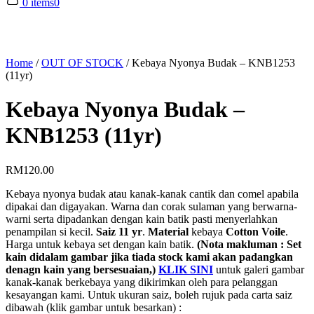
0 items
0
Home
/
OUT OF STOCK
/
Kebaya Nyonya Budak – KNB1253
(11yr)
Kebaya Nyonya Budak –
KNB1253 (11yr)
RM
120.00
Kebaya nyonya budak atau kanak-kanak cantik dan comel apabila
dipakai dan digayakan. Warna dan corak sulaman yang berwarna-
warni serta dipadankan dengan kain batik pasti menyerlahkan
penampilan si kecil.
Saiz 11 yr
.
Material
kebaya
Cotton Voile
.
Harga untuk kebaya set dengan kain batik.
(Nota makluman : Set
kain didalam gambar jika tiada stock kami akan padangkan
denagn kain yang bersesuaian,)
KLIK SINI
untuk galeri gambar
kanak-kanak berkebaya yang dikirimkan oleh para pelanggan
kesayangan kami. Untuk ukuran saiz, boleh rujuk pada carta saiz
dibawah (klik gambar untuk besarkan) :