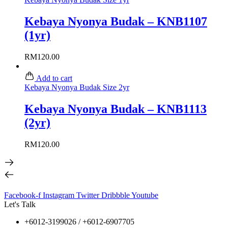
Kebaya Nyonya Budak – KNB1107
(1yr)
RM
120.00
Add to cart
Kebaya Nyonya Budak Size 2yr
Kebaya Nyonya Budak – KNB1113
(2yr)
RM
120.00
Facebook-f
Instagram
Twitter
Dribbble
Youtube
Let's Talk
+6012-3199026 / +6
012-6907705