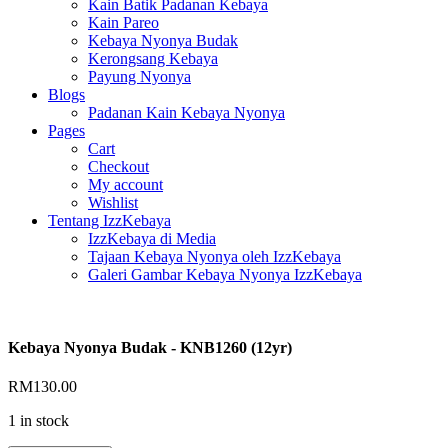
Kain Batik Padanan Kebaya
Kain Pareo
Kebaya Nyonya Budak
Kerongsang Kebaya
Payung Nyonya
Blogs
Padanan Kain Kebaya Nyonya
Pages
Cart
Checkout
My account
Wishlist
Tentang IzzKebaya
IzzKebaya di Media
Tajaan Kebaya Nyonya oleh IzzKebaya
Galeri Gambar Kebaya Nyonya IzzKebaya
Kebaya Nyonya Budak - KNB1260 (12yr)
RM
130.00
1 in stock