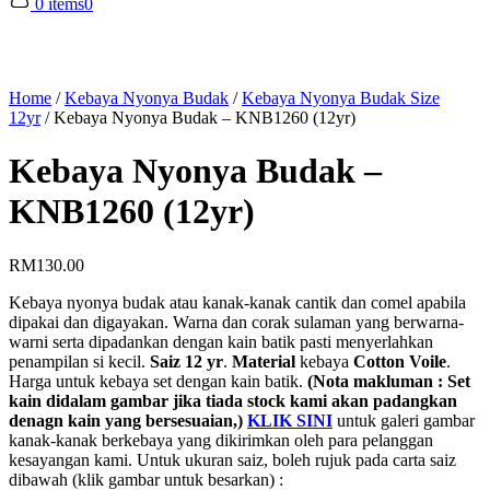
0 items
0
Home
/
Kebaya Nyonya Budak
/
Kebaya Nyonya Budak Size
12yr
/
Kebaya Nyonya Budak – KNB1260 (12yr)
Kebaya Nyonya Budak –
KNB1260 (12yr)
RM
130.00
Kebaya nyonya budak atau kanak-kanak cantik dan comel apabila
dipakai dan digayakan. Warna dan corak sulaman yang berwarna-
warni serta dipadankan dengan kain batik pasti menyerlahkan
penampilan si kecil.
Saiz 12 yr
.
Material
kebaya
Cotton Voile
.
Harga untuk kebaya set dengan kain batik.
(Nota makluman : Set
kain didalam gambar jika tiada stock kami akan padangkan
denagn kain yang bersesuaian,)
KLIK SINI
untuk galeri gambar
kanak-kanak berkebaya yang dikirimkan oleh para pelanggan
kesayangan kami. Untuk ukuran saiz, boleh rujuk pada carta saiz
dibawah (klik gambar untuk besarkan) :