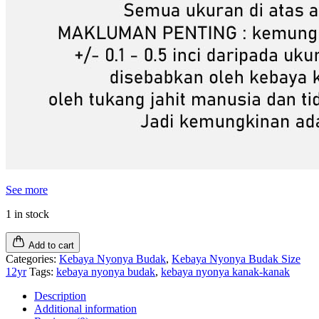
See more
1 in stock
Add to cart
Categories:
Kebaya Nyonya Budak
,
Kebaya Nyonya Budak Size
12yr
Tags:
kebaya nyonya budak
,
kebaya nyonya kanak-kanak
Description
Additional information