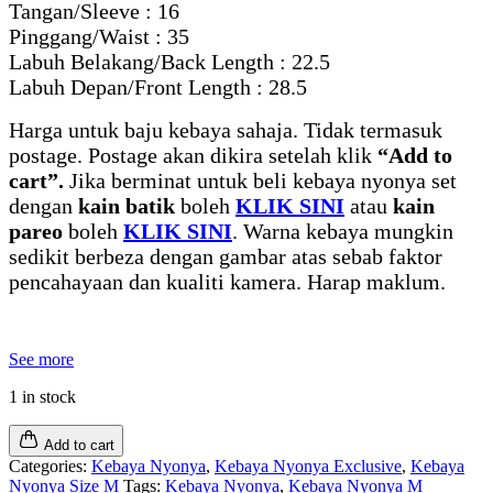
Tangan/Sleeve : 16
Pinggang/Waist : 35
Labuh Belakang/Back Length : 22.5
Labuh Depan/Front Length : 28.5
Harga untuk baju kebaya sahaja. Tidak termasuk
postage. Postage akan dikira setelah klik
“Add to
cart”.
Jika berminat untuk beli kebaya nyonya set
dengan
kain batik
boleh
KLIK SINI
atau
kain
pareo
boleh
KLIK SINI
. Warna kebaya mungkin
sedikit berbeza dengan gambar atas sebab faktor
pencahayaan dan kualiti kamera. Harap maklum.
See more
1 in stock
Add to cart
Categories:
Kebaya Nyonya
,
Kebaya Nyonya Exclusive
,
Kebaya
Nyonya Size M
Tags:
Kebaya Nyonya
,
Kebaya Nyonya M