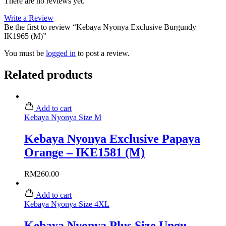
There are no reviews yet.
Write a Review
Be the first to review “Kebaya Nyonya Exclusive Burgundy –
IK1965 (M)”
You must be
logged in
to post a review.
Related products
Add to cart
Kebaya Nyonya Size M
Kebaya Nyonya Exclusive Papaya
Orange – IKE1581 (M)
RM
260.00
Add to cart
Kebaya Nyonya Size 4XL
Kebaya Nyonya Plus Size Ungu –