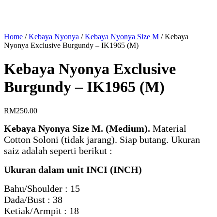
Home
/
Kebaya Nyonya
/
Kebaya Nyonya Size M
/
Kebaya
Nyonya Exclusive Burgundy – IK1965 (M)
Kebaya Nyonya Exclusive
Burgundy – IK1965 (M)
RM
250.00
Kebaya Nyonya Size M. (Medium).
Material
Cotton Soloni (tidak jarang). Siap butang. Ukuran
saiz adalah seperti berikut :
Ukuran dalam unit INCI (INCH)
Bahu/Shoulder : 15
Dada/Bust : 38
Ketiak/Armpit : 18