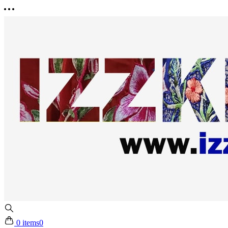
0 items
0