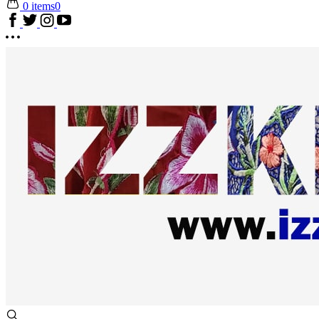
0 items
0