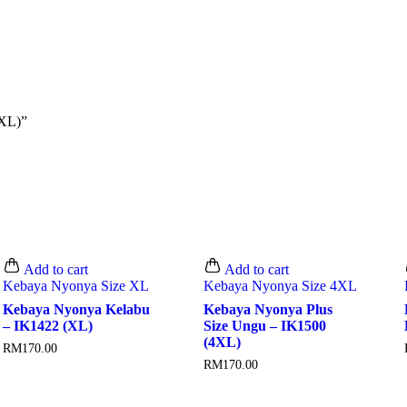
6XL)”
Add to cart
Add to cart
Kebaya Nyonya Size XL
Kebaya Nyonya Size 4XL
Kebaya Nyonya Kelabu
Kebaya Nyonya Plus
– IK1422 (XL)
Size Ungu – IK1500
(4XL)
RM
170.00
RM
170.00