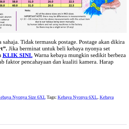
 sahaja. Tidak termasuk postage. Postage akan dikira
t”.
Jika berminat untuk beli kebaya nyonya set
h
KLIK SINI.
Warna kebaya mungkin sedikit berbeza
b faktor pencahayaan dan kualiti kamera. Harap
ebaya Nyonya Size 6XL
Tags:
Kebaya Nyonya 6XL
,
Kebaya