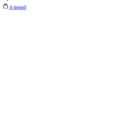
0 items
0