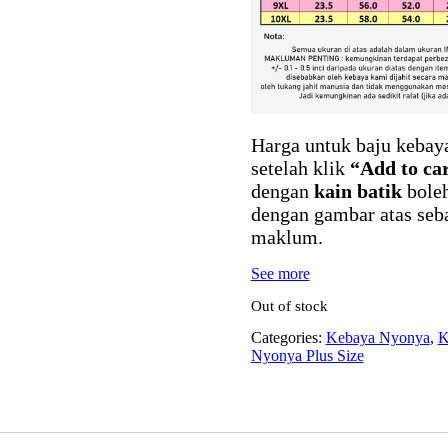
Harga untuk baju kebaya
setelah klik
“Add to car
dengan
kain batik
bole
dengan gambar atas seba
maklum.
See more
Out of stock
Categories:
Kebaya Nyonya
,
K
Nyonya Plus Size