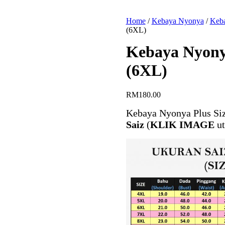
Home
/
Kebaya Nyonya
/
Keb
(6XL)
Kebaya Nyony
(6XL)
RM
180.00
Kebaya Nyonya Plus Si
Saiz
(
KLIK IMAGE
ut