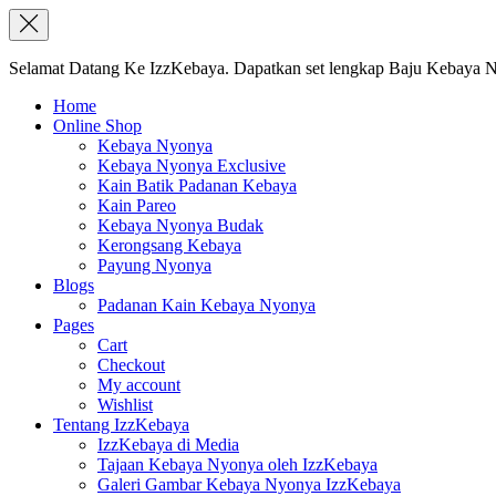
Selamat Datang Ke IzzKebaya. Dapatkan set lengkap Baju Kebaya Ny
Home
Online Shop
Kebaya Nyonya
Kebaya Nyonya Exclusive
Kain Batik Padanan Kebaya
Kain Pareo
Kebaya Nyonya Budak
Kerongsang Kebaya
Payung Nyonya
Blogs
Padanan Kain Kebaya Nyonya
Pages
Cart
Checkout
My account
Wishlist
Tentang IzzKebaya
IzzKebaya di Media
Tajaan Kebaya Nyonya oleh IzzKebaya
Galeri Gambar Kebaya Nyonya IzzKebaya