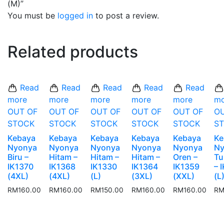
(M)”
You must be
logged in
to post a review.
Related products
Read
Read
Read
Read
Read
more
more
more
more
more
mo
OUT OF
OUT OF
OUT OF
OUT OF
OUT OF
O
STOCK
STOCK
STOCK
STOCK
STOCK
S
Kebaya
Kebaya
Kebaya
Kebaya
Kebaya
Ke
Nyonya
Nyonya
Nyonya
Nyonya
Nyonya
N
Biru –
Hitam –
Hitam –
Hitam –
Oren –
Tu
IK1370
IK1368
IK1330
IK1364
IK1359
– 
(4XL)
(4XL)
(L)
(3XL)
(XXL)
(L
RM
160.00
RM
160.00
RM
150.00
RM
160.00
RM
160.00
R