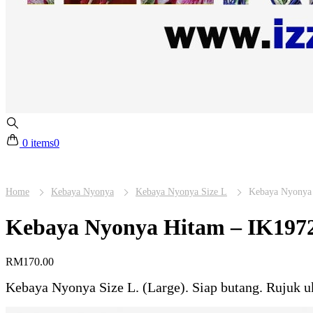
0 items
0
Home
Kebaya Nyonya
Kebaya Nyonya Size L
Kebaya Nyonya 
Kebaya Nyonya Hitam – IK1972
RM
170.00
Kebaya Nyonya Size L. (Large). Siap butang. Rujuk u