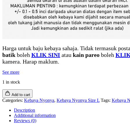
Harga untuk baju kebaya sahaja. Tidak termasuk posta
batik
boleh
KLIK SINI
atau
kain pareo
boleh
KLIK
kamera. Harap maklum.
See more
1 in stock
Add to cart
Categories:
Kebaya Nyonya
,
Kebaya Nyonya Size L
Tags:
Kebaya 
Description
Additional information
Reviews (0)