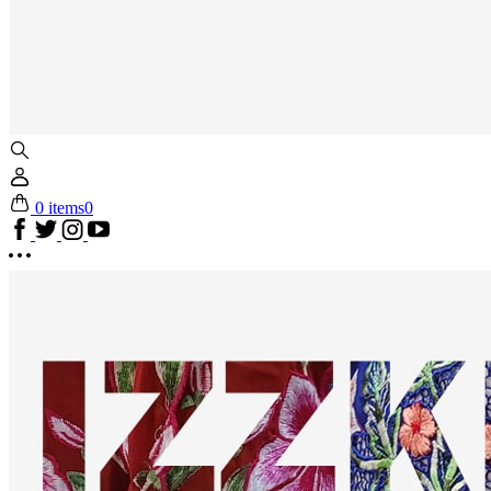
0 items
0