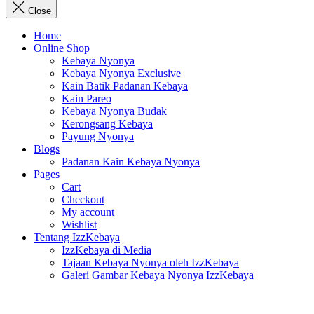
Close
Home
Online Shop
Kebaya Nyonya
Kebaya Nyonya Exclusive
Kain Batik Padanan Kebaya
Kain Pareo
Kebaya Nyonya Budak
Kerongsang Kebaya
Payung Nyonya
Blogs
Padanan Kain Kebaya Nyonya
Pages
Cart
Checkout
My account
Wishlist
Tentang IzzKebaya
IzzKebaya di Media
Tajaan Kebaya Nyonya oleh IzzKebaya
Galeri Gambar Kebaya Nyonya IzzKebaya