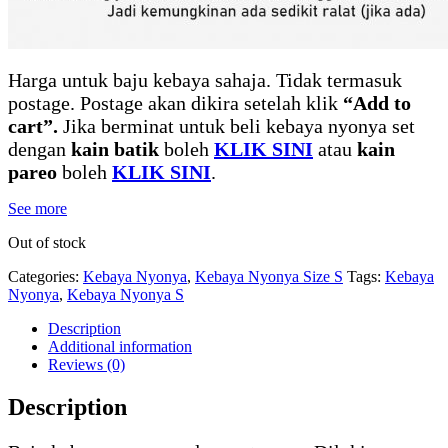
Harga untuk baju kebaya sahaja. Tidak termasuk
postage. Postage akan dikira setelah klik
“Add to
cart”.
Jika berminat untuk beli kebaya nyonya set
dengan
kain batik
boleh
KLIK SINI
atau
kain
pareo
boleh
KLIK SINI
.
See more
Out of stock
Categories:
Kebaya Nyonya
,
Kebaya Nyonya Size S
Tags:
Kebaya
Nyonya
,
Kebaya Nyonya S
Description
Additional information
Reviews (0)
Description