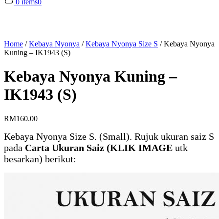
0 items
0
Home
/
Kebaya Nyonya
/
Kebaya Nyonya Size S
/
Kebaya Nyonya
Kuning – IK1943 (S)
Kebaya Nyonya Kuning –
IK1943 (S)
RM
160.00
Kebaya Nyonya Size S. (Small). Rujuk ukuran saiz S
pada
Carta Ukuran Saiz (KLIK IMAGE
utk
besarkan) berikut: