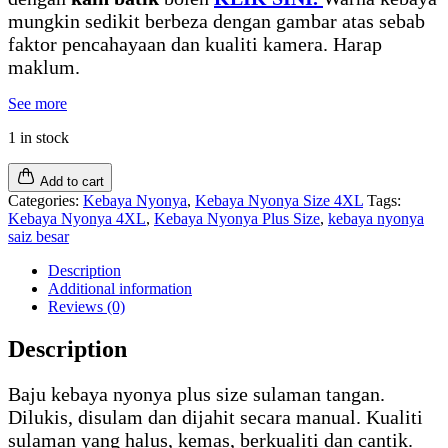
mungkin sedikit berbeza dengan gambar atas sebab
faktor pencahayaan dan kualiti kamera. Harap
maklum.
See more
1 in stock
Add to cart
Categories:
Kebaya Nyonya
,
Kebaya Nyonya Size 4XL
Tags:
Kebaya Nyonya 4XL
,
Kebaya Nyonya Plus Size
,
kebaya nyonya
saiz besar
Description
Additional information
Reviews (0)
Description
Baju kebaya nyonya plus size sulaman tangan.
Dilukis, disulam dan dijahit secara manual. Kualiti
sulaman yang halus, kemas, berkualiti dan cantik.