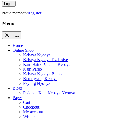
Log in
Not a member?
Register
Menu
Close
Home
Online Shop
Kebaya Nyonya
Kebaya Nyonya Exclusive
Kain Batik Padanan Kebaya
Kain Pareo
Kebaya Nyonya Budak
Kerongsang Kebaya
Payung Nyonya
Blogs
Padanan Kain Kebaya Nyonya
Pages
Cart
Checkout
My account
Wishlist