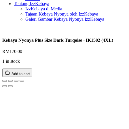
Tentang IzzKebaya
IzzKebaya di Media
Tajaan Kebaya Nyonya oleh IzzKebaya
Galeri Gambar Kebaya Nyonya IzzKebaya
Kebaya Nyonya Plus Size Dark Turqoise - IK1502 (4XL)
RM
170.00
1 in stock
Add to cart