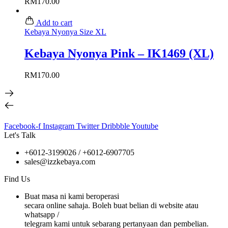
RM
170.00
Add to cart
Kebaya Nyonya Size XL
Kebaya Nyonya Pink – IK1469 (XL)
RM
170.00
Facebook-f
Instagram
Twitter
Dribbble
Youtube
Let's Talk
+6012-3199026 / +6
012-6907705
sales@izzkebaya.com
Find Us
Buat masa ni kami beroperasi
secara online sahaja. Boleh buat belian di website atau
whatsapp /
telegram kami untuk sebarang pertanyaan dan pembelian.