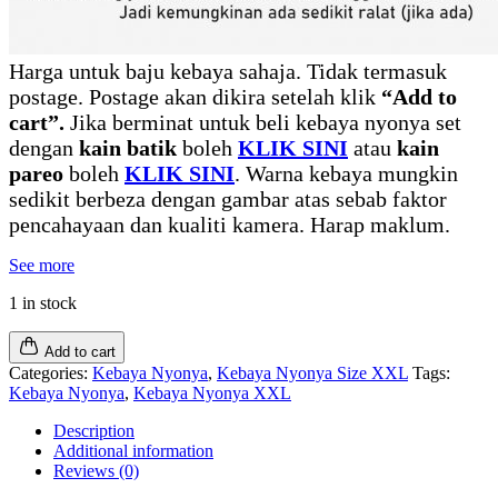
Harga untuk baju kebaya sahaja. Tidak termasuk
postage. Postage akan dikira setelah klik
“Add to
cart”.
Jika berminat untuk beli kebaya nyonya set
dengan
kain batik
boleh
KLIK SINI
atau
kain
pareo
boleh
KLIK SINI
. Warna kebaya mungkin
sedikit berbeza dengan gambar atas sebab faktor
pencahayaan dan kualiti kamera. Harap maklum.
See more
1 in stock
Add to cart
Categories:
Kebaya Nyonya
,
Kebaya Nyonya Size XXL
Tags:
Kebaya Nyonya
,
Kebaya Nyonya XXL
Description
Additional information
Reviews (0)