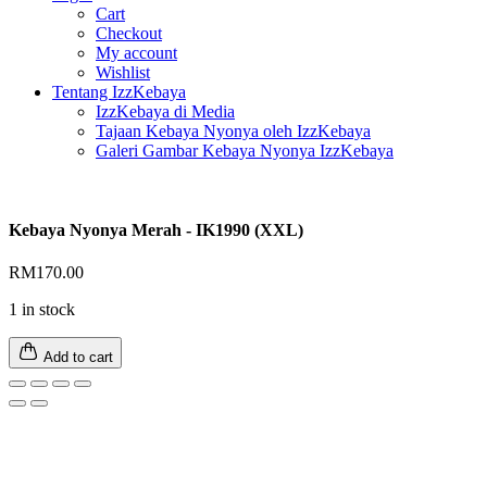
Cart
Checkout
My account
Wishlist
Tentang IzzKebaya
IzzKebaya di Media
Tajaan Kebaya Nyonya oleh IzzKebaya
Galeri Gambar Kebaya Nyonya IzzKebaya
Kebaya Nyonya Merah - IK1990 (XXL)
RM
170.00
1 in stock
Add to cart