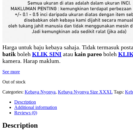
Harga untuk baju kebaya sahaja. Tidak termasuk posta
batik
boleh
KLIK SINI
atau
kain pareo
boleh
KLIK
kamera. Harap maklum.
See more
Out of stock
Categories:
Kebaya Nyonya
,
Kebaya Nyonya Size XXXL
Tags:
Keb
Description
Additional information
Reviews (0)
Description