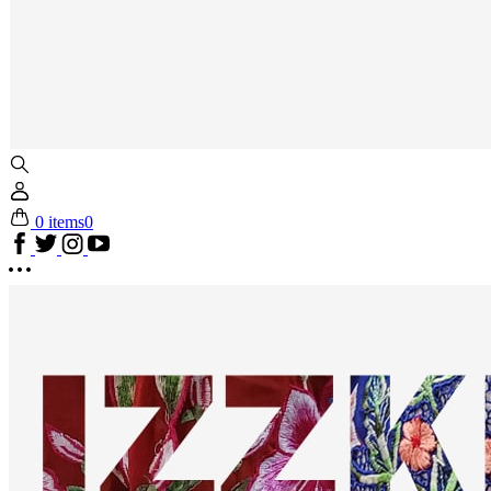
0 items
0