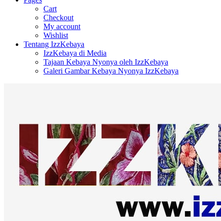
Cart
Checkout
My account
Wishlist
Tentang IzzKebaya
IzzKebaya di Media
Tajaan Kebaya Nyonya oleh IzzKebaya
Galeri Gambar Kebaya Nyonya IzzKebaya