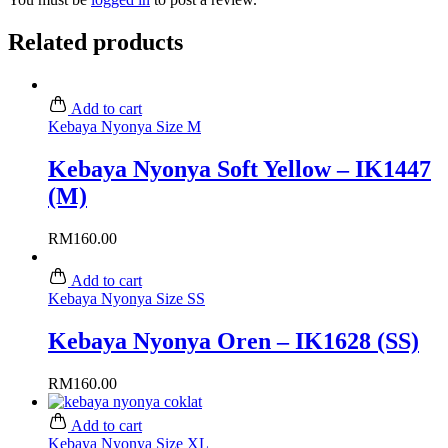
Related products
Add to cart
Kebaya Nyonya Size M
Kebaya Nyonya Soft Yellow – IK1447
(M)
RM
160.00
Add to cart
Kebaya Nyonya Size SS
Kebaya Nyonya Oren – IK1628 (SS)
RM
160.00
Add to cart
Kebaya Nyonya Size XL