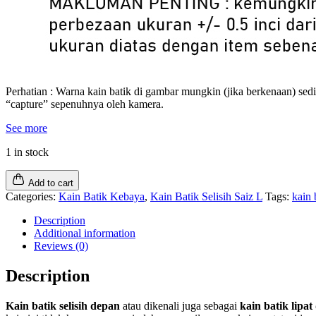
Perhatian : Warna kain batik di gambar mungkin (jika berkenaan) sed
“capture” sepenuhnya oleh kamera.
See more
1 in stock
Add to cart
Categories:
Kain Batik Kebaya
,
Kain Batik Selisih Saiz L
Tags:
kain 
Description
Additional information
Reviews (0)
Description
Kain batik selisih depan
atau dikenali juga sebagai
kain batik lipa