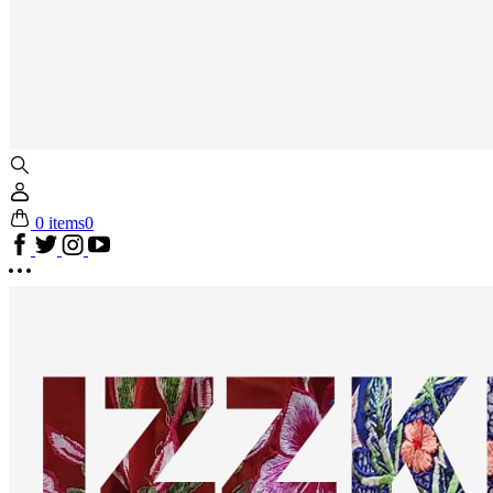
0 items
0