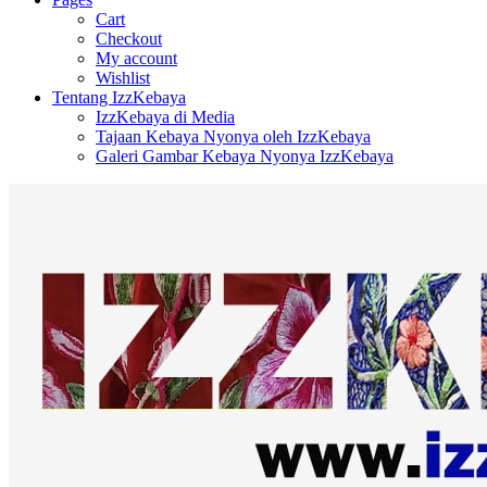
Cart
Checkout
My account
Wishlist
Tentang IzzKebaya
IzzKebaya di Media
Tajaan Kebaya Nyonya oleh IzzKebaya
Galeri Gambar Kebaya Nyonya IzzKebaya