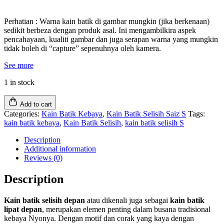
Perhatian : Warna kain batik di gambar mungkin (jika berkenaan)
sedikit berbeza dengan produk asal. Ini mengambilkira aspek
pencahayaan, kualiti gambar dan juga serapan warna yang mungkin
tidak boleh di “capture” sepenuhnya oleh kamera.
See more
1 in stock
Add to cart
Categories:
Kain Batik Kebaya
,
Kain Batik Selisih Saiz S
Tags:
kain batik kebaya
,
Kain Batik Selisih
,
kain batik selisih S
Description
Additional information
Reviews (0)
Description
Kain batik selisih depan
atau dikenali juga sebagai
kain batik
lipat depan
, merupakan elemen penting dalam busana tradisional
kebaya Nyonya. Dengan motif dan corak yang kaya dengan