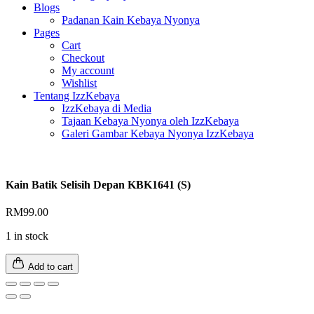
Blogs
Padanan Kain Kebaya Nyonya
Pages
Cart
Checkout
My account
Wishlist
Tentang IzzKebaya
IzzKebaya di Media
Tajaan Kebaya Nyonya oleh IzzKebaya
Galeri Gambar Kebaya Nyonya IzzKebaya
Kain Batik Selisih Depan KBK1641 (S)
RM
99.00
1 in stock
Add to cart