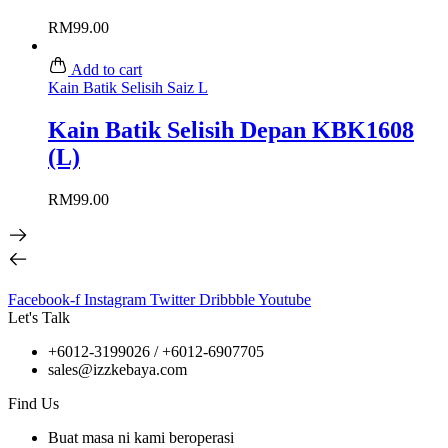
RM
99.00
Add to cart
Kain Batik Selisih Saiz L
Kain Batik Selisih Depan KBK1608
(L)
RM
99.00
Facebook-f
Instagram
Twitter
Dribbble
Youtube
Let's Talk
+6012-3199026 / +6
012-6907705
sales@izzkebaya.com
Find Us
Buat masa ni kami beroperasi