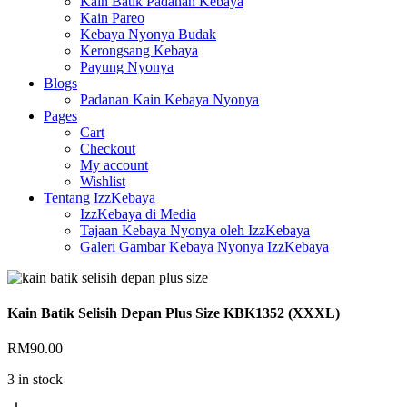
Kain Batik Padanan Kebaya
Kain Pareo
Kebaya Nyonya Budak
Kerongsang Kebaya
Payung Nyonya
Blogs
Padanan Kain Kebaya Nyonya
Pages
Cart
Checkout
My account
Wishlist
Tentang IzzKebaya
IzzKebaya di Media
Tajaan Kebaya Nyonya oleh IzzKebaya
Galeri Gambar Kebaya Nyonya IzzKebaya
Kain Batik Selisih Depan Plus Size KBK1352 (XXXL)
RM
90.00
3 in stock