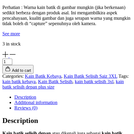
Perhatian : Warna kain batik di gambar mungkin (jika berkenaan)
sedikit berbeza dengan produk asal. Ini mengambilkira aspek
pencahayaan, kualiti gambar dan juga serapan warna yang mungkin
tidak boleh di “capture” sepenuhnya oleh kamera.
See more
3 in stock
Kain
Batik
Add to cart
Selisih
Categories:
Kain Batik Kebaya
,
Kain Batik Selisih Saiz 3XL
Tags:
Depan
kain batik kebaya
,
Kain Batik Selisih
,
kain batik selisih 3xl
,
kain
Plus
batik selisih depan plus size
Size
KBK1352
Description
(XXXL)
Additional information
quantity
Reviews (0)
Description
Kain batik selisih depan
atau dikenali juga sebagai
kain batik