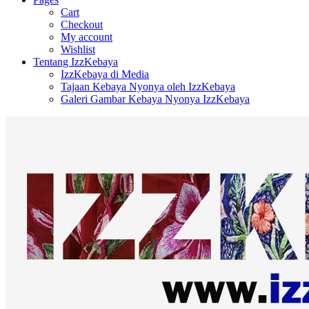
Cart
Checkout
My account
Wishlist
Tentang IzzKebaya
IzzKebaya di Media
Tajaan Kebaya Nyonya oleh IzzKebaya
Galeri Gambar Kebaya Nyonya IzzKebaya