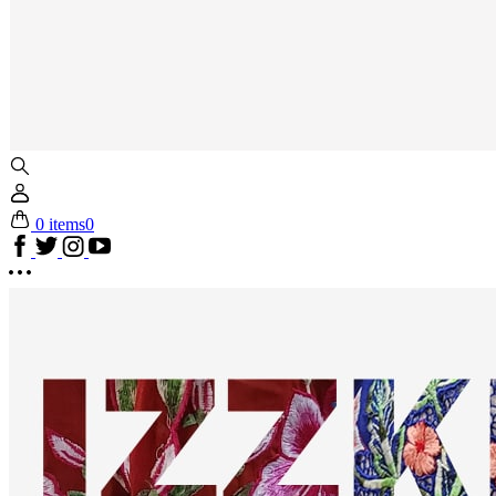
0 items
0