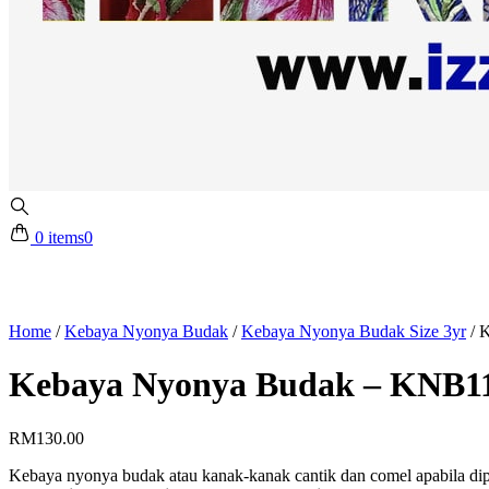
0 items
0
Home
/
Kebaya Nyonya Budak
/
Kebaya Nyonya Budak Size 3yr
/
K
Kebaya Nyonya Budak – KNB11
RM
130.00
Kebaya nyonya budak atau kanak-kanak cantik dan comel apabila dip