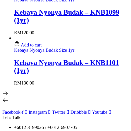
Kebaya Nyonya Budak – KNB1099
(1yr)
RM
120.00
Add to cart
Kebaya Nyonya Budak Size 1yr
Kebaya Nyonya Budak – KNB1101
(1yr)
RM
130.00
Facebook-f
Instagram
Twitter
Dribbble
Youtube
Let's Talk
+6012-3199026 / +6
012-6907705