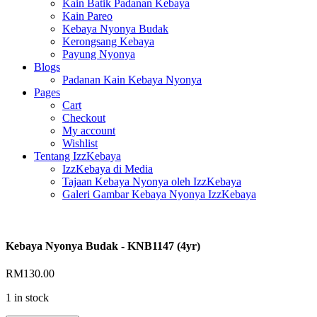
Kain Batik Padanan Kebaya
Kain Pareo
Kebaya Nyonya Budak
Kerongsang Kebaya
Payung Nyonya
Blogs
Padanan Kain Kebaya Nyonya
Pages
Cart
Checkout
My account
Wishlist
Tentang IzzKebaya
IzzKebaya di Media
Tajaan Kebaya Nyonya oleh IzzKebaya
Galeri Gambar Kebaya Nyonya IzzKebaya
Kebaya Nyonya Budak - KNB1147 (4yr)
RM
130.00
1 in stock