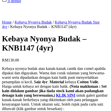
0 items
0
Home
/
Kebaya Nyonya Budak
/
Kebaya Nyonya Budak Size
4yr
/
Kebaya Nyonya Budak – KNB1147 (4yr)
Kebaya Nyonya Budak –
KNB1147 (4yr)
RM
130.00
Kebaya nyonya budak atau kanak-kanak cantik dan comel apabila
dipakai dan digayakan. Warna dan corak sulaman yang berwarna-
warni serta dipadankan dengan kain batik pasti menyerlahkan
penampilan si kecil.
Saiz 4yr
.
Material
kebaya
Cotton Voile
.
Harga untuk kebaya set dengan kain batik.
(Nota makluman : Set
kain didalam gambar jika tiada stock kami akan padangkan
denagn kain yang bersesuaian,)
KLIK SINI
untuk galeri gambar
kanak-kanak berkebaya yang dikirimkan oleh para pelanggan
kesayangan kami. Untuk ukuran saiz, boleh rujuk pada carta saiz
dibawah (klik gambar untuk besarkan) :