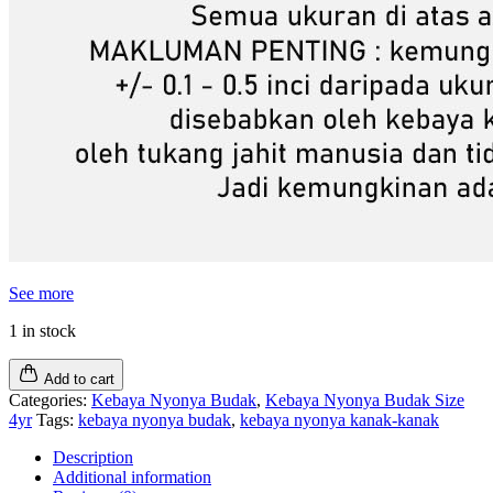
See more
1 in stock
Add to cart
Categories:
Kebaya Nyonya Budak
,
Kebaya Nyonya Budak Size
4yr
Tags:
kebaya nyonya budak
,
kebaya nyonya kanak-kanak
Description
Additional information