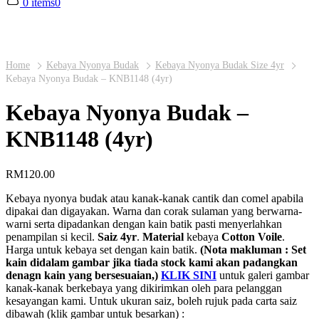
0 items
0
Home
Kebaya Nyonya Budak
Kebaya Nyonya Budak Size 4yr
Kebaya Nyonya Budak – KNB1148 (4yr)
Kebaya Nyonya Budak –
KNB1148 (4yr)
RM
120.00
Kebaya nyonya budak atau kanak-kanak cantik dan comel apabila
dipakai dan digayakan. Warna dan corak sulaman yang berwarna-
warni serta dipadankan dengan kain batik pasti menyerlahkan
penampilan si kecil.
Saiz 4yr
.
Material
kebaya
Cotton Voile
.
Harga untuk kebaya set dengan kain batik.
(Nota makluman : Set
kain didalam gambar jika tiada stock kami akan padangkan
denagn kain yang bersesuaian,)
KLIK SINI
untuk galeri gambar
kanak-kanak berkebaya yang dikirimkan oleh para pelanggan
kesayangan kami. Untuk ukuran saiz, boleh rujuk pada carta saiz
dibawah (klik gambar untuk besarkan) :