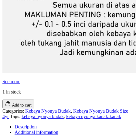
See more
1 in stock
Add to cart
Categories:
Kebaya Nyonya Budak
,
Kebaya Nyonya Budak Size
4yr
Tags:
kebaya nyonya budak
,
kebaya nyonya kanak-kanak
Description
Additional information