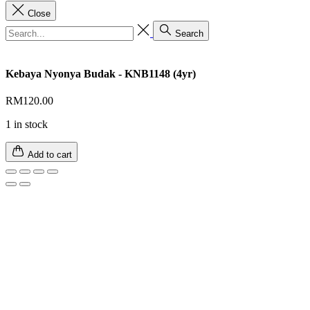
Close
Search
Kebaya Nyonya Budak - KNB1148 (4yr)
RM
120.00
1 in stock
Add to cart