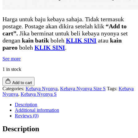
Harga untuk baju kebaya sahaja. Tidak termasuk
postage. Postage akan dikira setelah klik
“Add to
cart”.
Jika berminat untuk beli kebaya nyonya set
dengan
kain batik
boleh
KLIK SINI
atau
kain
pareo
boleh
KLIK SINI
.
See more
1 in stock
Add to cart
Categories:
Kebaya Nyonya
,
Kebaya Nyonya Size S
Tags:
Kebaya
Nyonya
,
Kebaya Nyonya S
Description
Additional information
Reviews (0)
Description