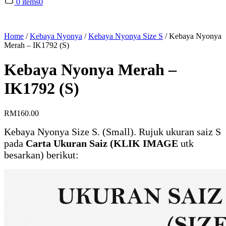
0 items
0
Home
/
Kebaya Nyonya
/
Kebaya Nyonya Size S
/
Kebaya Nyonya
Merah – IK1792 (S)
Kebaya Nyonya Merah –
IK1792 (S)
RM
160.00
Kebaya Nyonya Size S. (Small). Rujuk ukuran saiz S
pada
Carta Ukuran Saiz (KLIK IMAGE
utk
besarkan) berikut: