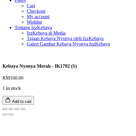
Pages
Cart
Checkout
My account
Wishlist
Tentang IzzKebaya
IzzKebaya di Media
Tajaan Kebaya Nyonya oleh IzzKebaya
Galeri Gambar Kebaya Nyonya IzzKebaya
Kebaya Nyonya Merah - IK1792 (S)
RM
160.00
1 in stock
Add to cart