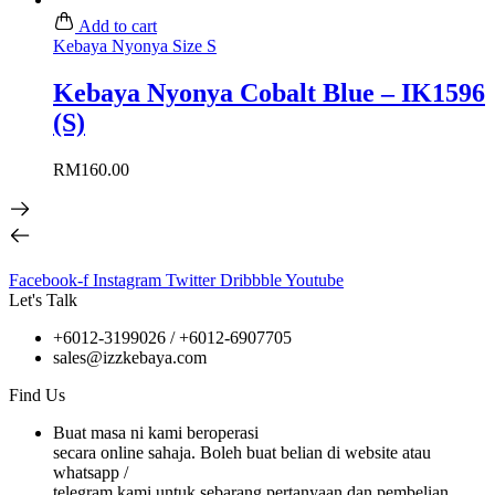
Add to cart
Kebaya Nyonya Size S
Kebaya Nyonya Cobalt Blue – IK1596
(S)
RM
160.00
Facebook-f
Instagram
Twitter
Dribbble
Youtube
Let's Talk
+6012-3199026 / +6
012-6907705
sales@izzkebaya.com
Find Us
Buat masa ni kami beroperasi
secara online sahaja. Boleh buat belian di website atau
whatsapp /
telegram kami untuk sebarang pertanyaan dan pembelian.