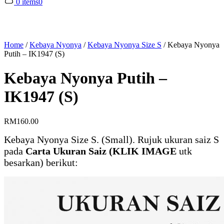
0 items
0
Home
/
Kebaya Nyonya
/
Kebaya Nyonya Size S
/
Kebaya Nyonya
Putih – IK1947 (S)
Kebaya Nyonya Putih –
IK1947 (S)
RM
160.00
Kebaya Nyonya Size S. (Small). Rujuk ukuran saiz S
pada
Carta Ukuran Saiz (KLIK IMAGE
utk
besarkan) berikut: