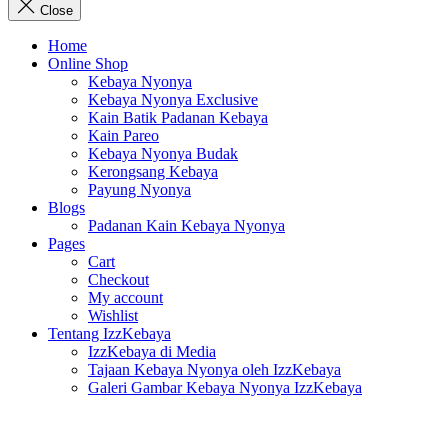
Close
Home
Online Shop
Kebaya Nyonya
Kebaya Nyonya Exclusive
Kain Batik Padanan Kebaya
Kain Pareo
Kebaya Nyonya Budak
Kerongsang Kebaya
Payung Nyonya
Blogs
Padanan Kain Kebaya Nyonya
Pages
Cart
Checkout
My account
Wishlist
Tentang IzzKebaya
IzzKebaya di Media
Tajaan Kebaya Nyonya oleh IzzKebaya
Galeri Gambar Kebaya Nyonya IzzKebaya