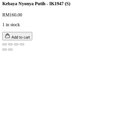
Kebaya Nyonya Putih - IK1947 (S)
RM
160.00
1 in stock
Add to cart