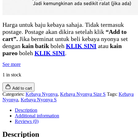
Harga untuk baju kebaya sahaja. Tidak termasuk
postage. Postage akan dikira setelah klik
“Add to
cart”.
Jika berminat untuk beli kebaya nyonya set
dengan
kain batik
boleh
KLIK SINI
atau
kain
pareo
boleh
KLIK SINI
.
See more
1 in stock
Add to cart
Categories:
Kebaya Nyonya
,
Kebaya Nyonya Size S
Tags:
Kebaya
Nyonya
,
Kebaya Nyonya S
Description
Additional information
Reviews (0)
Description