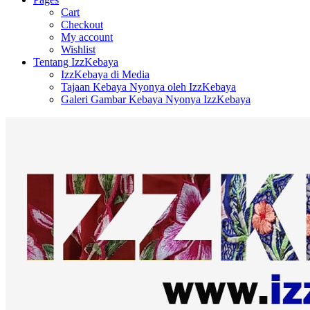
Cart
Checkout
My account
Wishlist
Tentang IzzKebaya
IzzKebaya di Media
Tajaan Kebaya Nyonya oleh IzzKebaya
Galeri Gambar Kebaya Nyonya IzzKebaya