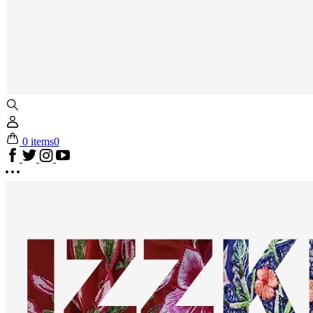
0 items
0