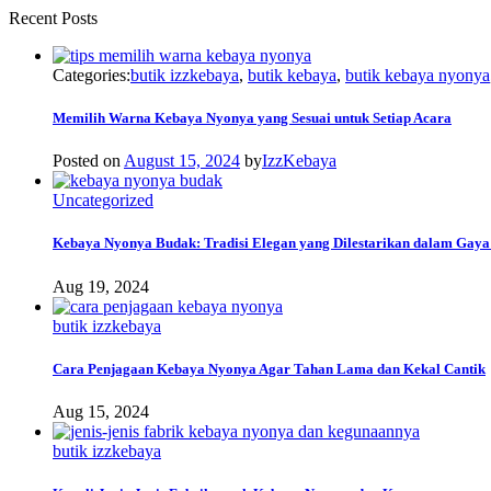
Recent Posts
Categories:
butik izzkebaya
,
butik kebaya
,
butik kebaya nyonya
Memilih Warna Kebaya Nyonya yang Sesuai untuk Setiap Acara
Posted on
August 15, 2024
by
IzzKebaya
Uncategorized
Kebaya Nyonya Budak: Tradisi Elegan yang Dilestarikan dalam Gay
Aug 19, 2024
butik izzkebaya
Cara Penjagaan Kebaya Nyonya Agar Tahan Lama dan Kekal Cantik
Aug 15, 2024
butik izzkebaya