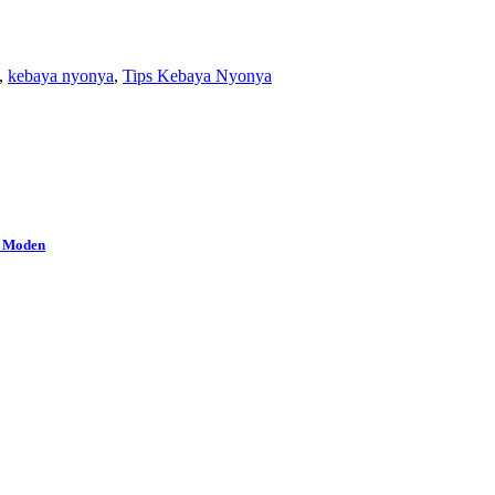
,
kebaya nyonya
,
Tips Kebaya Nyonya
a Moden