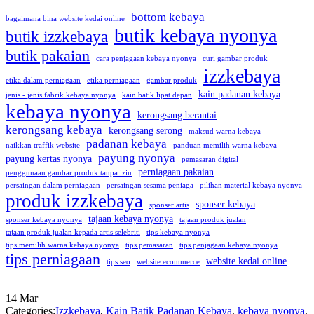
bottom kebaya
bagaimana bina website kedai online
butik kebaya nyonya
butik izzkebaya
butik pakaian
cara penjagaan kebaya nyonya
curi gambar produk
izzkebaya
etika dalam perniagaan
etika perniagaan
gambar produk
kain padanan kebaya
jenis - jenis fabrik kebaya nyonya
kain batik lipat depan
kebaya nyonya
kerongsang berantai
kerongsang kebaya
kerongsang serong
maksud warna kebaya
padanan kebaya
naikkan traffik website
panduan memilih warna kebaya
payung nyonya
payung kertas nyonya
pemasaran digital
perniagaan pakaian
penggunaan gambar produk tanpa izin
persaingan dalam perniagaan
persaingan sesama peniaga
pilihan material kebaya nyonya
produk izzkebaya
sponser kebaya
sponser artis
tajaan kebaya nyonya
sponser kebaya nyonya
tajaan produk jualan
tajaan produk jualan kepada artis selebriti
tips kebaya nyonya
tips memilih warna kebaya nyonya
tips pemasaran
tips penjagaan kebaya nyonya
tips perniagaan
website kedai online
tips seo
website ecommerce
14
Mar
Categories:
Izzkebaya
,
Kain Batik Padanan Kebaya
,
kebaya nyonya
,