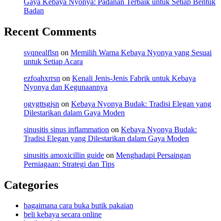
Gaya Kebaya Nyonya: Padanan Terbaik untuk Setiap Bentuk
Badan
Recent Comments
svqnealflsn
on
Memilih Warna Kebaya Nyonya yang Sesuai
untuk Setiap Acara
ezfoahxrrsn
on
Kenali Jenis-Jenis Fabrik untuk Kebaya
Nyonya dan Kegunaannya
ogygttsgjsn
on
Kebaya Nyonya Budak: Tradisi Elegan yang
Dilestarikan dalam Gaya Moden
sinusitis sinus inflammation
on
Kebaya Nyonya Budak:
Tradisi Elegan yang Dilestarikan dalam Gaya Moden
sinusitis amoxicillin guide
on
Menghadapi Persaingan
Perniagaan: Strategi dan Tips
Categories
bagaimana cara buka butik pakaian
beli kebaya secara online