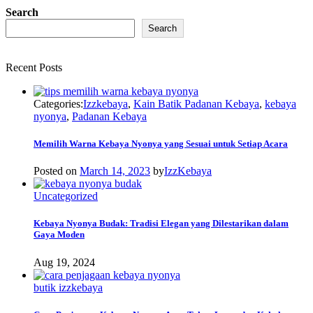
Search
Search
Recent Posts
Categories:
Izzkebaya
,
Kain Batik Padanan Kebaya
,
kebaya
nyonya
,
Padanan Kebaya
Memilih Warna Kebaya Nyonya yang Sesuai untuk Setiap Acara
Posted on
March 14, 2023
by
IzzKebaya
Uncategorized
Kebaya Nyonya Budak: Tradisi Elegan yang Dilestarikan dalam
Gaya Moden
Aug 19, 2024
butik izzkebaya