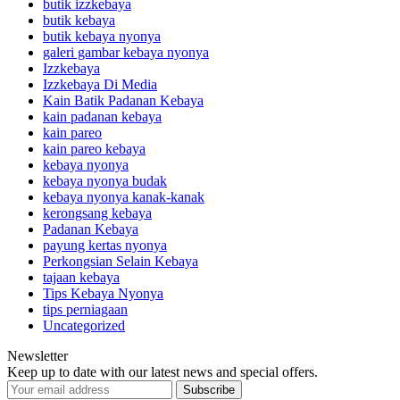
butik izzkebaya
butik kebaya
butik kebaya nyonya
galeri gambar kebaya nyonya
Izzkebaya
Izzkebaya Di Media
Kain Batik Padanan Kebaya
kain padanan kebaya
kain pareo
kain pareo kebaya
kebaya nyonya
kebaya nyonya budak
kebaya nyonya kanak-kanak
kerongsang kebaya
Padanan Kebaya
payung kertas nyonya
Perkongsian Selain Kebaya
tajaan kebaya
Tips Kebaya Nyonya
tips perniagaan
Uncategorized
Newsletter
Keep up to date with our latest news and special offers.