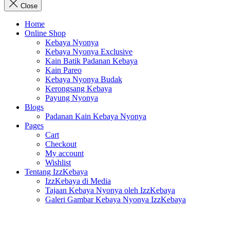
Close
Home
Online Shop
Kebaya Nyonya
Kebaya Nyonya Exclusive
Kain Batik Padanan Kebaya
Kain Pareo
Kebaya Nyonya Budak
Kerongsang Kebaya
Payung Nyonya
Blogs
Padanan Kain Kebaya Nyonya
Pages
Cart
Checkout
My account
Wishlist
Tentang IzzKebaya
IzzKebaya di Media
Tajaan Kebaya Nyonya oleh IzzKebaya
Galeri Gambar Kebaya Nyonya IzzKebaya