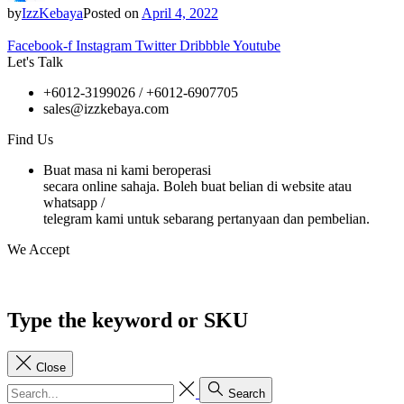
by
IzzKebaya
Posted on
April 4, 2022
Facebook-f
Instagram
Twitter
Dribbble
Youtube
Let's Talk
+6012-3199026 / +6
012-6907705
sales@izzkebaya.com
Find Us
Buat masa ni kami beroperasi
secara online sahaja. Boleh buat belian di website atau
whatsapp /
telegram kami untuk sebarang pertanyaan dan pembelian.
We Accept
Type the keyword or SKU
Close
Search