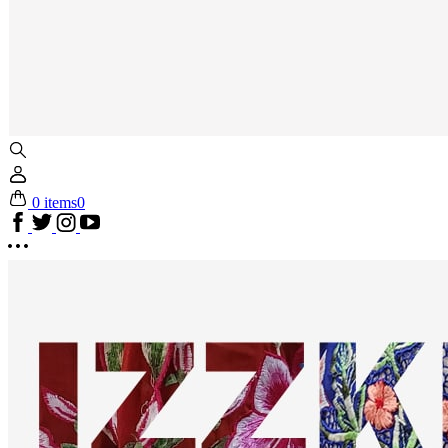
0 items
0