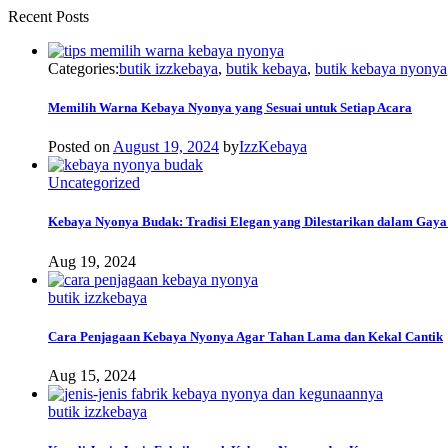
Recent Posts
Categories:
butik izzkebaya
,
butik kebaya
,
butik kebaya nyonya
Memilih Warna Kebaya Nyonya yang Sesuai untuk Setiap Acara
Posted on
August 19, 2024
by
IzzKebaya
Uncategorized
Kebaya Nyonya Budak: Tradisi Elegan yang Dilestarikan dalam Gay
Aug 19, 2024
butik izzkebaya
Cara Penjagaan Kebaya Nyonya Agar Tahan Lama dan Kekal Cantik
Aug 15, 2024
butik izzkebaya