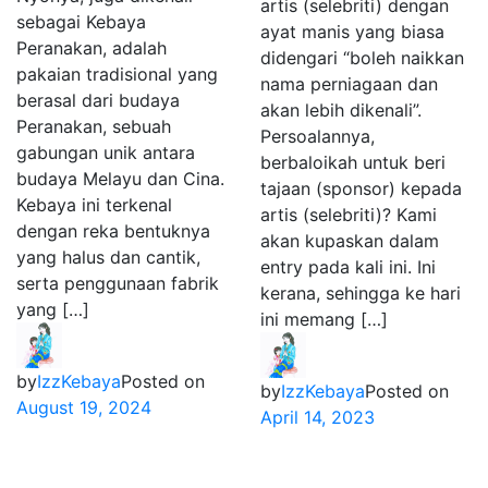
artis (selebriti) dengan
sebagai Kebaya
ayat manis yang biasa
Peranakan, adalah
didengari “boleh naikkan
pakaian tradisional yang
nama perniagaan dan
berasal dari budaya
akan lebih dikenali”.
Peranakan, sebuah
Persoalannya,
gabungan unik antara
berbaloikah untuk beri
budaya Melayu dan Cina.
tajaan (sponsor) kepada
Kebaya ini terkenal
artis (selebriti)? Kami
dengan reka bentuknya
akan kupaskan dalam
yang halus dan cantik,
entry pada kali ini. Ini
serta penggunaan fabrik
kerana, sehingga ke hari
yang […]
ini memang […]
by
IzzKebaya
Posted on
by
IzzKebaya
Posted on
August 19, 2024
April 14, 2023