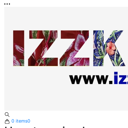
0 items
0