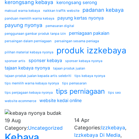
kerongsang kebaya
kerongsang serong
padanan kebaya
maksud warna kebaya
naikkan traffik website
payung kertas nyonya
panduan memilih warna kebaya
payung nyonya
pemasaran digital
perniagaan pakaian
penggunaan gambar produk tanpa izin
persaingan dalam perniagaan
persaingan sesama peniaga
produk izzkebaya
pilihan material kebaya nyonya
sponser kebaya
sponser artis
sponser kebaya nyonya
tajaan kebaya nyonya
tajaan produk jualan
tajaan produk jualan kepada artis selebriti
tips kebaya nyonya
tips memilih warna kebaya nyonya
tips pemasaran
tips perniagaan
tips penjagaan kebaya nyonya
tips seo
website kedai online
website ecommerce
14
Apr
19
Aug
Categories:
Izzkebaya
,
Category:
Uncategorized
Kebaya
Izzkebaya Di Media
,