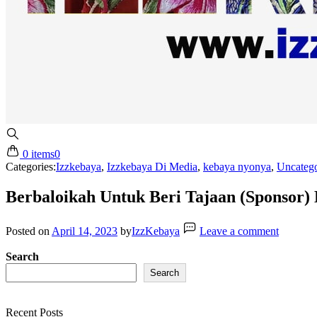
0 items
0
Categories:
Izzkebaya
,
Izzkebaya Di Media
,
kebaya nyonya
,
Uncatego
Berbaloikah Untuk Beri Tajaan (Sponsor) K
Posted on
April 14, 2023
by
IzzKebaya
Leave a comment
Search
Search
Recent Posts