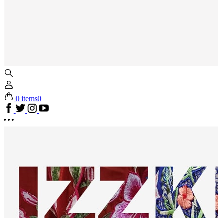
0 items
0