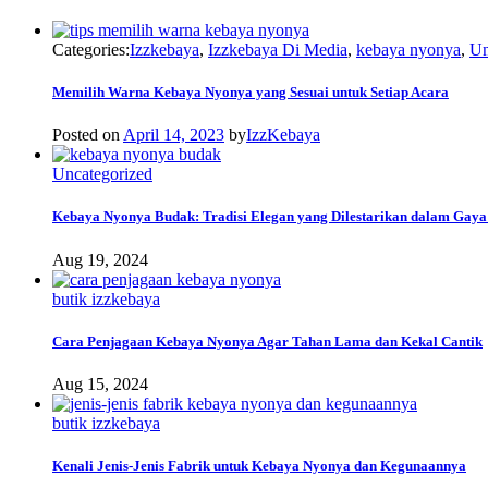
Categories:
Izzkebaya
,
Izzkebaya Di Media
,
kebaya nyonya
,
Un
Memilih Warna Kebaya Nyonya yang Sesuai untuk Setiap Acara
Posted on
April 14, 2023
by
IzzKebaya
Uncategorized
Kebaya Nyonya Budak: Tradisi Elegan yang Dilestarikan dalam Gay
Aug 19, 2024
butik izzkebaya
Cara Penjagaan Kebaya Nyonya Agar Tahan Lama dan Kekal Cantik
Aug 15, 2024
butik izzkebaya
Kenali Jenis-Jenis Fabrik untuk Kebaya Nyonya dan Kegunaannya