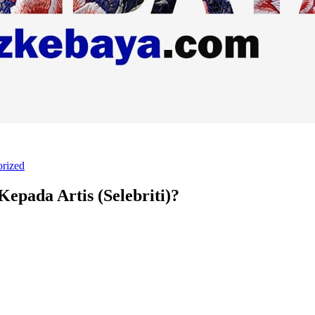
rized
epada Artis (Selebriti)?