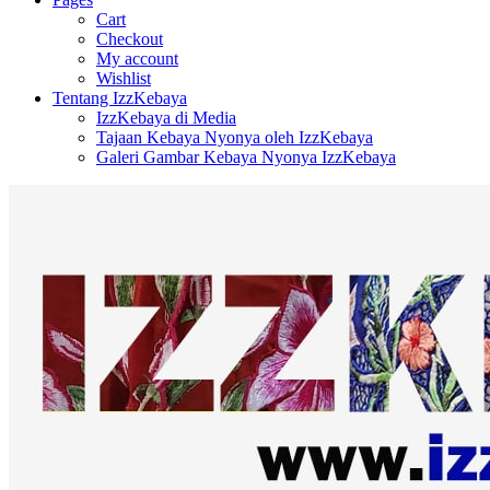
Cart
Checkout
My account
Wishlist
Tentang IzzKebaya
IzzKebaya di Media
Tajaan Kebaya Nyonya oleh IzzKebaya
Galeri Gambar Kebaya Nyonya IzzKebaya