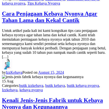
kebaya nyonya
,
Tips Kebaya Nyonya
Cara Penjagaan Kebaya Nyonya Agar
Tahan Lama dan Kekal Cantik
Untuk artikel pada kali ini kami kongsikan tips cara penjagaan
kebaya nyonya agar tahan lama dan kekal cantik. Kami telah
memulakan perniagaan kebaya nyonya sejak tahun 2010 dan
sememangnya kami sendiri peminat setia kebaya nyonya dan
mempunyai banyak koleksi peribadi. Dengan penjagaan yang betul,
kebaya yang sudah 10 tahun pun nampak masih cantik seperti baru.
[…]
by
IzzKebaya
Posted on
August 15, 2024
15
Aug
Categories:
butik izzkebaya
,
butik kebaya
,
butik kebaya nyonya
,
Izzkebaya
,
kebaya nyonya
Kenali Jenis-Jenis Fabrik untuk Kebaya
Nyonya dan Kegunaannya