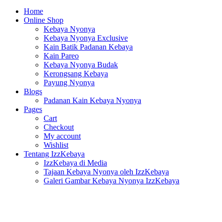
Home
Online Shop
Kebaya Nyonya
Kebaya Nyonya Exclusive
Kain Batik Padanan Kebaya
Kain Pareo
Kebaya Nyonya Budak
Kerongsang Kebaya
Payung Nyonya
Blogs
Padanan Kain Kebaya Nyonya
Pages
Cart
Checkout
My account
Wishlist
Tentang IzzKebaya
IzzKebaya di Media
Tajaan Kebaya Nyonya oleh IzzKebaya
Galeri Gambar Kebaya Nyonya IzzKebaya