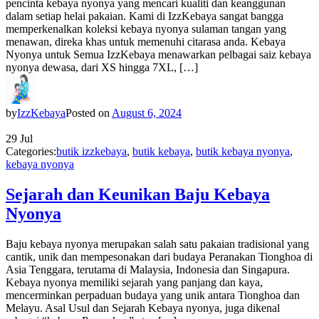
pencinta kebaya nyonya yang mencari kualiti dan keanggunan
dalam setiap helai pakaian. Kami di IzzKebaya sangat bangga
memperkenalkan koleksi kebaya nyonya sulaman tangan yang
menawan, direka khas untuk memenuhi citarasa anda. Kebaya
Nyonya untuk Semua IzzKebaya menawarkan pelbagai saiz kebaya
nyonya dewasa, dari XS hingga 7XL, […]
by
IzzKebaya
Posted on
August 6, 2024
29
Jul
Categories:
butik izzkebaya
,
butik kebaya
,
butik kebaya nyonya
,
kebaya nyonya
Sejarah dan Keunikan Baju Kebaya
Nyonya
Baju kebaya nyonya merupakan salah satu pakaian tradisional yang
cantik, unik dan mempesonakan dari budaya Peranakan Tionghoa di
Asia Tenggara, terutama di Malaysia, Indonesia dan Singapura.
Kebaya nyonya memiliki sejarah yang panjang dan kaya,
mencerminkan perpaduan budaya yang unik antara Tionghoa dan
Melayu. Asal Usul dan Sejarah Kebaya nyonya, juga dikenal