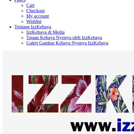
Cart
Checkout
My account
Wishlist
Tentang IzzKebaya
IzzKebaya di Media
Tajaan Kebaya Nyonya oleh IzzKebaya
Galeri Gambar Kebaya Nyonya IzzKebaya