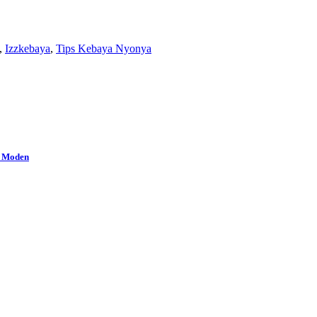
,
Izzkebaya
,
Tips Kebaya Nyonya
a Moden