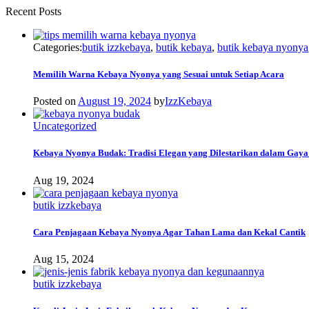
Recent Posts
Categories:
butik izzkebaya
,
butik kebaya
,
butik kebaya nyonya
Memilih Warna Kebaya Nyonya yang Sesuai untuk Setiap Acara
Posted on
August 19, 2024
by
IzzKebaya
Uncategorized
Kebaya Nyonya Budak: Tradisi Elegan yang Dilestarikan dalam Gay
Aug 19, 2024
butik izzkebaya
Cara Penjagaan Kebaya Nyonya Agar Tahan Lama dan Kekal Cantik
Aug 15, 2024
butik izzkebaya