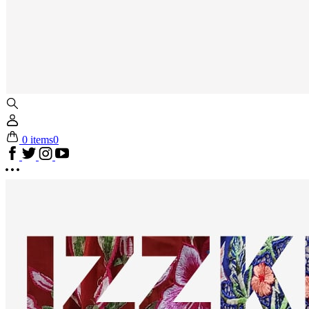
0 items
0