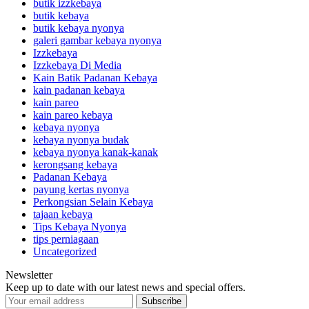
butik izzkebaya
butik kebaya
butik kebaya nyonya
galeri gambar kebaya nyonya
Izzkebaya
Izzkebaya Di Media
Kain Batik Padanan Kebaya
kain padanan kebaya
kain pareo
kain pareo kebaya
kebaya nyonya
kebaya nyonya budak
kebaya nyonya kanak-kanak
kerongsang kebaya
Padanan Kebaya
payung kertas nyonya
Perkongsian Selain Kebaya
tajaan kebaya
Tips Kebaya Nyonya
tips perniagaan
Uncategorized
Newsletter
Keep up to date with our latest news and special offers.