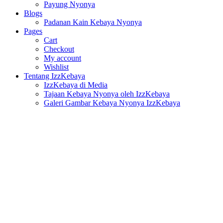
Payung Nyonya
Blogs
Padanan Kain Kebaya Nyonya
Pages
Cart
Checkout
My account
Wishlist
Tentang IzzKebaya
IzzKebaya di Media
Tajaan Kebaya Nyonya oleh IzzKebaya
Galeri Gambar Kebaya Nyonya IzzKebaya