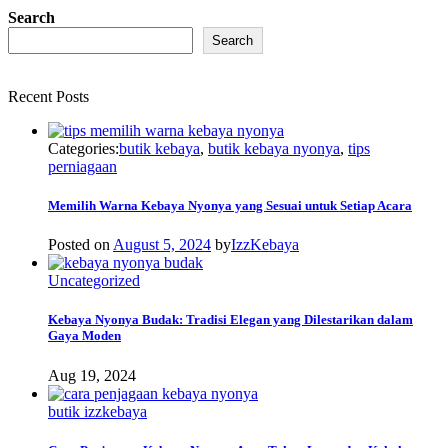
Search
Search
Recent Posts
Categories:
butik kebaya
,
butik kebaya nyonya
,
tips
perniagaan
Memilih Warna Kebaya Nyonya yang Sesuai untuk Setiap Acara
Posted on
August 5, 2024
by
IzzKebaya
Uncategorized
Kebaya Nyonya Budak: Tradisi Elegan yang Dilestarikan dalam
Gaya Moden
Aug 19, 2024
butik izzkebaya