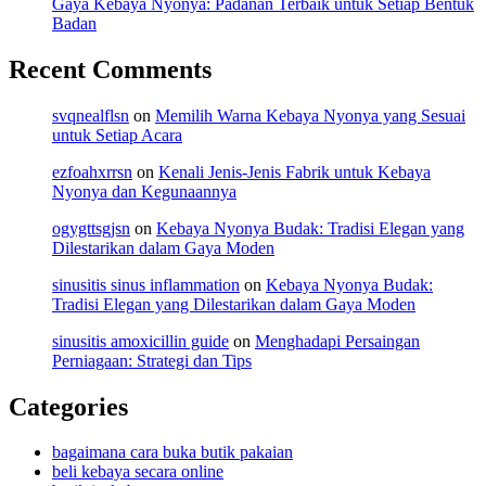
Gaya Kebaya Nyonya: Padanan Terbaik untuk Setiap Bentuk
Badan
Recent Comments
svqnealflsn
on
Memilih Warna Kebaya Nyonya yang Sesuai
untuk Setiap Acara
ezfoahxrrsn
on
Kenali Jenis-Jenis Fabrik untuk Kebaya
Nyonya dan Kegunaannya
ogygttsgjsn
on
Kebaya Nyonya Budak: Tradisi Elegan yang
Dilestarikan dalam Gaya Moden
sinusitis sinus inflammation
on
Kebaya Nyonya Budak:
Tradisi Elegan yang Dilestarikan dalam Gaya Moden
sinusitis amoxicillin guide
on
Menghadapi Persaingan
Perniagaan: Strategi dan Tips
Categories
bagaimana cara buka butik pakaian
beli kebaya secara online