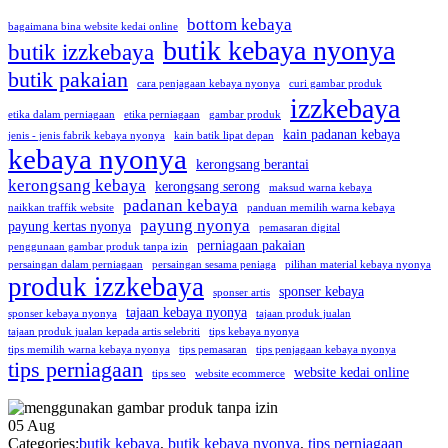
bottom kebaya
bagaimana bina website kedai online
butik kebaya nyonya
butik izzkebaya
butik pakaian
cara penjagaan kebaya nyonya
curi gambar produk
izzkebaya
etika dalam perniagaan
etika perniagaan
gambar produk
kain padanan kebaya
jenis - jenis fabrik kebaya nyonya
kain batik lipat depan
kebaya nyonya
kerongsang berantai
kerongsang kebaya
kerongsang serong
maksud warna kebaya
padanan kebaya
naikkan traffik website
panduan memilih warna kebaya
payung nyonya
payung kertas nyonya
pemasaran digital
perniagaan pakaian
penggunaan gambar produk tanpa izin
persaingan dalam perniagaan
persaingan sesama peniaga
pilihan material kebaya nyonya
produk izzkebaya
sponser kebaya
sponser artis
tajaan kebaya nyonya
sponser kebaya nyonya
tajaan produk jualan
tajaan produk jualan kepada artis selebriti
tips kebaya nyonya
tips memilih warna kebaya nyonya
tips pemasaran
tips penjagaan kebaya nyonya
tips perniagaan
website kedai online
tips seo
website ecommerce
05
Aug
Categories:
butik kebaya
,
butik kebaya nyonya
,
tips perniagaan