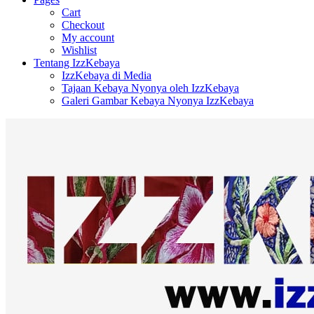
Cart
Checkout
My account
Wishlist
Tentang IzzKebaya
IzzKebaya di Media
Tajaan Kebaya Nyonya oleh IzzKebaya
Galeri Gambar Kebaya Nyonya IzzKebaya