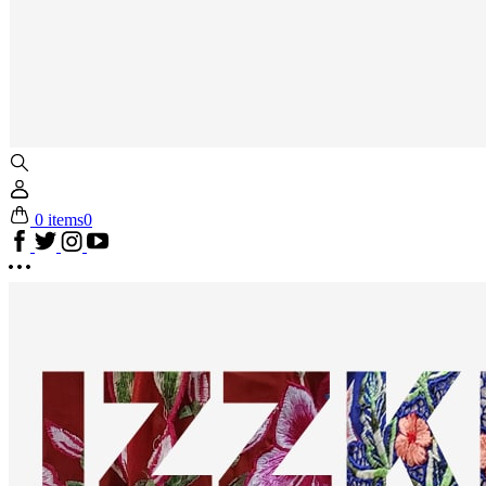
0 items
0