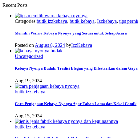
Recent Posts
Categories:
butik izzkebaya
,
butik kebaya
,
Izzkebaya
,
tips pern
Memilih Warna Kebaya Nyonya yang Sesuai untuk Setiap Acara
Posted on
August 8, 2024
by
IzzKebaya
Uncategorized
Kebaya Nyonya Budak: Tradisi Elegan yang Dilestarikan dalam Gay
Aug 19, 2024
butik izzkebaya
Cara Penjagaan Kebaya Nyonya Agar Tahan Lama dan Kekal Cantik
Aug 15, 2024
butik izzkebaya