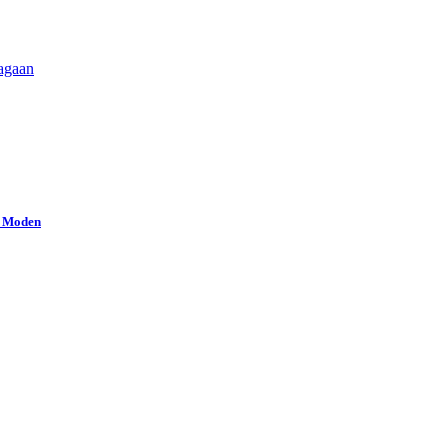
iagaan
a Moden